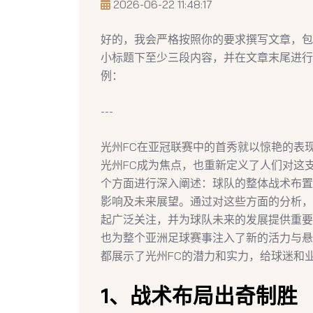
2026-06-22 11:48:17
好的，我会严格按照你的要求撰写文章，包
小标题下至少三段内容，并在文章末尾进行
例：
---
光州FC在亚冠联赛中的首秀就以惊艳的表
光州FC成为焦点，也重新定义了人们对这
个方面进行深入阐述：球队的整体战术布置
影响及未来展望。通过对这些方面的分析，
起广泛关注，并为球队未来的发展提供重要
也为整个亚洲足球赛事注入了新的活力与悬
都展示了光州FC的潜力和实力，给球迷和
1、战术布局出奇制胜