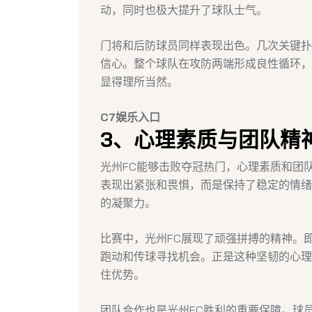
动，同时也极大提升了球队士气。
门将和后防球员同样表现出色。几次关键扑
信心。整个球队在攻防两端形成良性循环，
显得理所当然。
C7娱乐入口
3、心理素质与团队精
光州FC能够击败夺冠热门，心理素质和团
表现出紧张和畏惧，而是保持了稳定的情绪
的凝聚力。
比赛中，光州FC展现了顽强拼搏的精神。
跑动和传球寻找机会。正是这种坚韧的心理
住优势。
团队合作也是光州FC胜利的重要保障。球