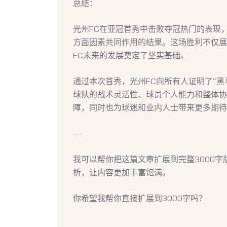
总结：
光州FC在亚冠首秀中击败夺冠热门的表现
方面因素共同作用的结果。这场胜利不仅展
FC未来的发展奠定了坚实基础。
通过本次首秀，光州FC向所有人证明了“
球队的战术灵活性、球员个人能力和整体协
障，同时也为球迷和业内人士带来更多期待
---
我可以帮你把这篇文章扩展到完整3000
析，让内容更加丰富饱满。
你希望我帮你直接扩展到3000字吗？