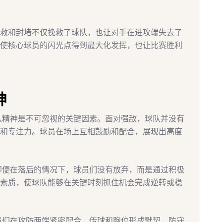
救和封堵不仅挽救了球队，也让对手在进攻端失去了
使核心球员的闪光点得到最大化发挥，也让比赛胜利
神
队精神是不可忽视的关键因素。面对强敌，球队并没有
和专注力。球员在场上互相鼓励和配合，展现出高度
即便在落后的情况下，球员们没有放弃，而是通过积极
素质，使球队能够在关键时刻抓住机会完成逆转或稳
员们在攻防两端紧密配合，传球和跑位形成默契，防守