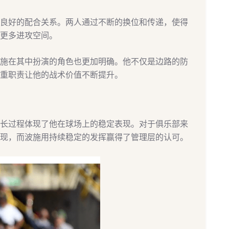
良好的配合关系。两人通过不断的换位和传递，使得
更多进攻空间。
施在其中扮演的角色也更加明确。他不仅是边路的防
重职责让他的战术价值不断提升。
长过程体现了他在球场上的稳定表现。对于俱乐部来
现，而波施用持续稳定的发挥赢得了管理层的认可。