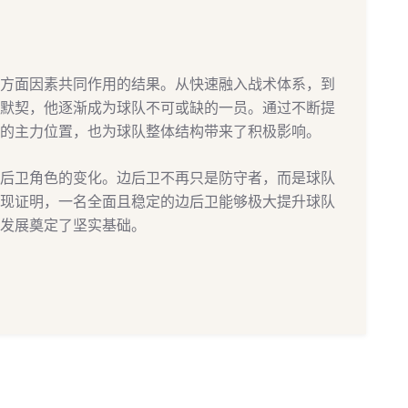
方面因素共同作用的结果。从快速融入战术体系，到
默契，他逐渐成为球队不可或缺的一员。通过不断提
的主力位置，也为球队整体结构带来了积极影响。
后卫角色的变化。边后卫不再只是防守者，而是球队
现证明，一名全面且稳定的边后卫能够极大提升球队
发展奠定了坚实基础。