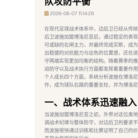
队攻防平衡
2026-06-07 11:14:29
在现代足球战术体系中，边后卫已经从传统
后卫波施加盟博洛尼亚后，通过稳定的表现
可或缺的右闸主力，并最终完成买断，成为
出稳健的对抗能力与出色的位置感，还在进
守两端实现更加均衡的结构。随着赛季的推
迫防守以及战术执行方面都发挥着重要作用
个人成长四个方面，系统分析波施在博洛尼
作，成为球队右路的重要支柱，并为博洛尼
一、战术体系迅速融入
当波施加盟博洛尼亚之初，外界对这位奥地
调战术纪律与整体防守，对边后卫的要求不
而波施很快通过训练和比赛证明了自己的价