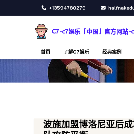
+13594780279
halfnaked
首页
了解c7娱乐
经典案例
波施加盟博洛尼亚后成