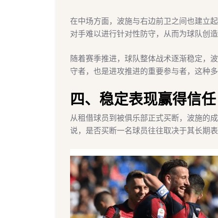
在中场方面，波施与右边前卫之间也建立起
对手难以进行针对性防守，从而为球队创造
随着赛季推进，球队整体战术逐渐稳定，波
守者，也是进攻推进的重要参与者，这种多
四、稳定表现赢得信任
从租借球员到被俱乐部正式买断，波施的成
说，是否买断一名球员往往取决于其长期表