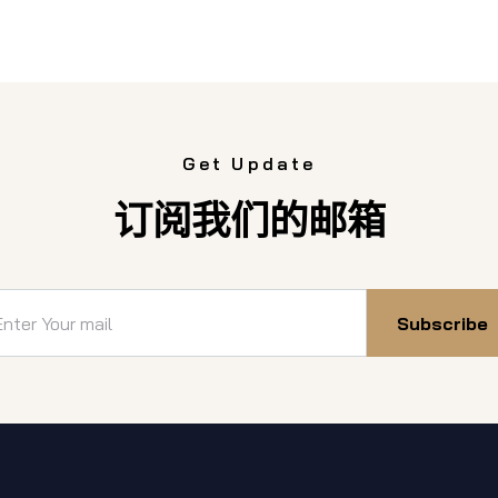
Get Update
订阅我们的邮箱
Subscribe