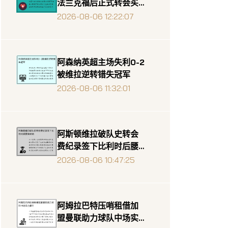
法兰克福后正式转会买
断完成
2026-08-06 12:22:07
阿森纳英超主场失利0-2
被维拉逆转错失冠军
2026-08-06 11:32:01
阿斯顿维拉破队史转会
费纪录签下比利时后腰
奥纳纳
2026-08-06 10:47:25
阿姆拉巴特压哨租借加
盟曼联助力球队中场实