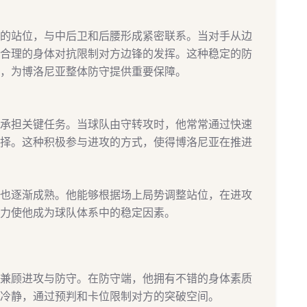
的站位，与中后卫和后腰形成紧密联系。当对手从边
合理的身体对抗限制对方边锋的发挥。这种稳定的防
，为博洛尼亚整体防守提供重要保障。
承担关键任务。当球队由守转攻时，他常常通过快速
择。这种积极参与进攻的方式，使得博洛尼亚在推进
也逐渐成熟。他能够根据场上局势调整站位，在进攻
力使他成为球队体系中的稳定因素。
兼顾进攻与防守。在防守端，他拥有不错的身体素质
冷静，通过预判和卡位限制对方的突破空间。