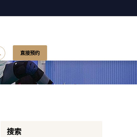
直接预约
搜索