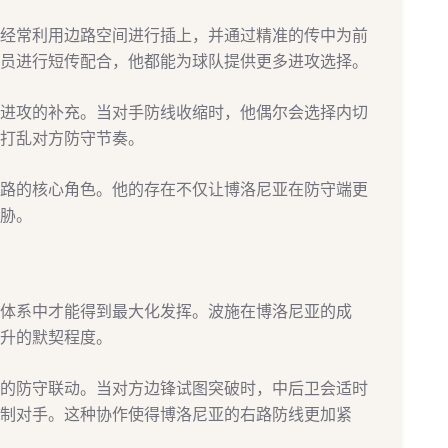
经常利用边路空间进行插上，并通过精准的传中为前
员进行短传配合，他都能为球队提供更多进攻选择。
进攻的补充。当对手防线收缩时，他偶尔会选择内切
打乱对方防守节奏。
路的核心角色。他的存在不仅让博洛尼亚在防守端更
胁。
体系中才能得到最大化发挥。波施在博洛尼亚的成
升的默契程度。
的防守联动。当对方边锋试图突破时，中后卫会适时
制对手。这种协作使得博洛尼亚的右路防线更加紧