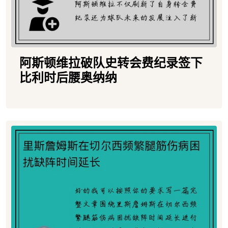
阿斯顿维拉破队史转会费纪录签下
比利时后腰奥纳纳