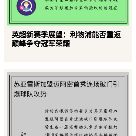
英超新赛季展望：利物浦能否重返
巅峰争夺冠军荣耀