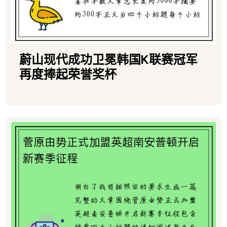
蔚山现代成功卫冕韩国K联赛冠军
再度捧起荣誉奖杯