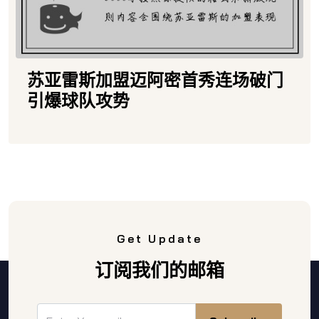
苏亚雷斯加盟迈阿密首秀连场破门
引爆球队攻势
Get Update
订阅我们的邮箱