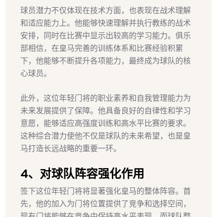
球员潜力不仅体现在技术方面，也表现在战术理解
和适应能力上。他能够快速理解并执行教练的战术
安排，同时在比赛中显示出较高的学习能力。俱乐
部相信，在皇马完善的训练体系和比赛经验积累
下，他能够不断提升各项能力，最终成为球队的核
心球员。
此外，这位年轻门将的职业素养和自我管理能力为
未来发展提供了保障。他具备良好的自律性和学习
意愿，能够适应高强度训练和高水平比赛的要求。
这种综合潜力使他不仅是球队的未来希望，也是皇
马打造长远战略的重要一环。
4、对球队阵容强化作用
签下这位年轻门将将显著强化皇马的整体阵容。首
先，他的加入为门将位置提供了竞争和选择空间，
现有门将能够在竞争中保持高水平表现，而球队整