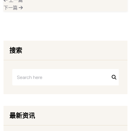
下一篇
搜索
最新资讯