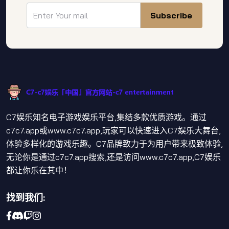
Subscribe
C7娱乐知名电子游戏娱乐平台,集结多款优质游戏。通过
c7c7.app或www.c7c7.app,玩家可以快速进入C7娱乐大舞台,
体验多样化的游戏乐趣。C7品牌致力于为用户带来极致体验,
无论你是通过c7c7.app搜索,还是访问www.c7c7.app,C7娱乐
都让你乐在其中！
找到我们: