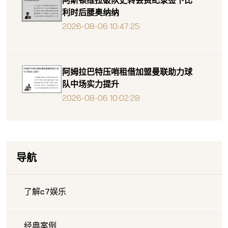
利时后腰奥纳纳
2026-08-06 10:47:25
阿姆拉巴特压哨租借加盟曼联助力球
队中场实力提升
2026-08-06 10:02:28
导航
了解c7娱乐
经典案例