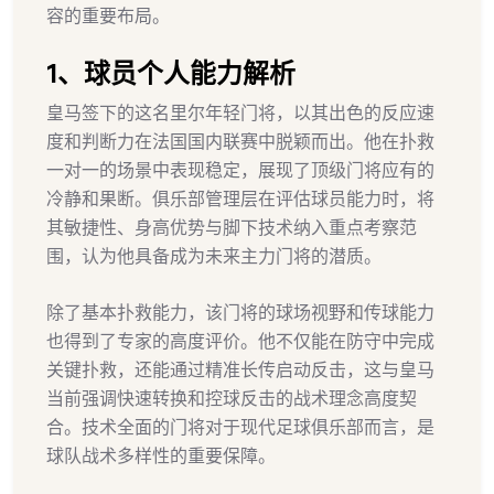
容的重要布局。
1、球员个人能力解析
皇马签下的这名里尔年轻门将，以其出色的反应速
度和判断力在法国国内联赛中脱颖而出。他在扑救
一对一的场景中表现稳定，展现了顶级门将应有的
冷静和果断。俱乐部管理层在评估球员能力时，将
其敏捷性、身高优势与脚下技术纳入重点考察范
围，认为他具备成为未来主力门将的潜质。
除了基本扑救能力，该门将的球场视野和传球能力
也得到了专家的高度评价。他不仅能在防守中完成
关键扑救，还能通过精准长传启动反击，这与皇马
当前强调快速转换和控球反击的战术理念高度契
合。技术全面的门将对于现代足球俱乐部而言，是
球队战术多样性的重要保障。