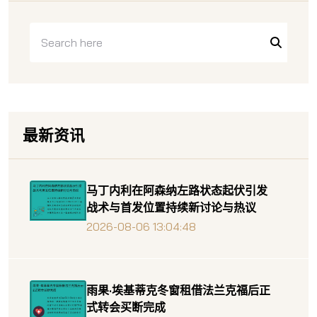
最新资讯
马丁内利在阿森纳左路状态起伏引发
战术与首发位置持续新讨论与热议
2026-08-06 13:04:48
雨果·埃基蒂克冬窗租借法兰克福后正
式转会买断完成