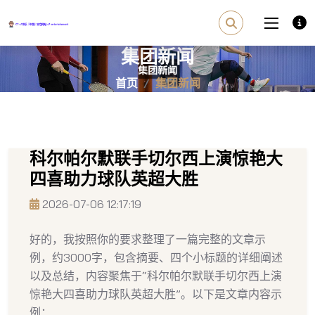
集团新闻
首页
集团新闻
科尔帕尔默联手切尔西上演惊艳大
四喜助力球队英超大胜
2026-07-06 12:17:19
好的，我按照你的要求整理了一篇完整的文章示
例，约3000字，包含摘要、四个小标题的详细阐述
以及总结，内容聚焦于“科尔帕尔默联手切尔西上演
惊艳大四喜助力球队英超大胜”。以下是文章内容示
例：