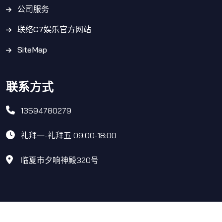
公司服务
联络C7娱乐官方网站
SiteMap
联系方式
13594780279
礼拜一-礼拜五 09:00-18:00
临夏市夕响神殿320号
Copyright © 2026 - All Rights Reserved
c7 entertainment