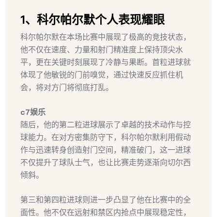
1、科尔帕尔默个人表现耀眼
科尔帕尔默在本场比赛中展现了极高的竞技状态，
他不仅在速度、力量和射门精准度上保持顶尖水
平，更在关键时刻展现了冷静与果断。首粒进球就
体现了他敏锐的门前嗅觉，通过快速反应抓住机
会，将对方门将彻底打乱。
c7娱乐
随后，他的第二粒进球展示了卓越的技术动作与控
球能力。在对方密集防守下，科尔帕尔默利用假动
作与迅速转身创造射门空间，精准破门，这一进球
不仅提升了球队士气，也让比赛走势逐渐向切尔西
倾斜。
第三和第四粒进球则进一步凸显了他在比赛中的全
面性。他不仅在远射和禁区内抢点中展现稳定性，