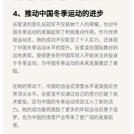
4、推动中国冬季运动的进步
谷爱凌的崇礼站冠军不仅是她个人的荣耀，也对中
国冬季运动的发展起到了积极推动作用。作为世界
级运动员，她的成功不仅彰显了个人实力，还体现
了中国冬季运动水平的提升。谷爱凌在国际舞台的
出色表现，使得更多的中国年轻人开始关注并投身
于冬季运动，为中国冬季运动的未来发展奠定了基
础。
在她的带动下，中国的自由式滑雪水平逐渐接近世
界顶尖水平。谷爱凌不仅通过自己的努力打破了技
术壁垒，还为中国的冬季运动项目注入了新的活
力。她的成功案例激励了更多的年轻运动员勇于追
梦，也为中国的滑雪产业带来了更广阔的发展前
景。