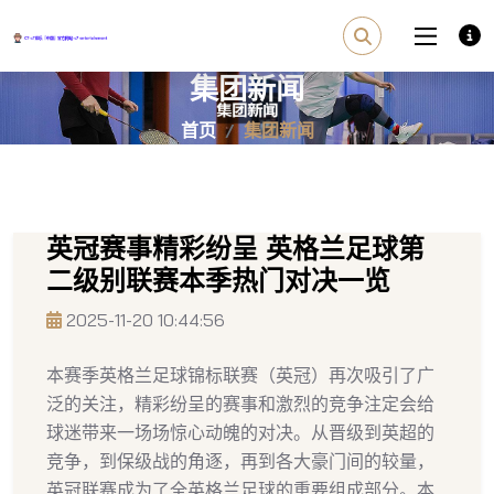
集团新闻
首页
集团新闻
英冠赛事精彩纷呈 英格兰足球第
二级别联赛本季热门对决一览
2025-11-20 10:44:56
本赛季英格兰足球锦标联赛（英冠）再次吸引了广
泛的关注，精彩纷呈的赛事和激烈的竞争注定会给
球迷带来一场场惊心动魄的对决。从晋级到英超的
竞争，到保级战的角逐，再到各大豪门间的较量，
英冠联赛成为了全英格兰足球的重要组成部分。本