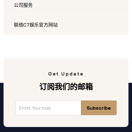
公司服务
联络C7娱乐官方网站
Get Update
订阅我们的邮箱
Subscribe