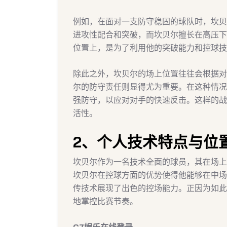
例如，在面对一支防守稳固的球队时，坎贝
进攻性配合和突破，而坎贝尔擅长在高压下
位置上，是为了利用他的突破能力和控球技
除此之外，坎贝尔的场上位置往往会根据对
尔的防守责任则显得尤为重要。在这种情况
强防守，以应对对手的快速反击。这样的战
活性。
2、个人技术特点与位
坎贝尔作为一名技术全面的球员，其在场上
坎贝尔在控球方面的优势使得他能够在中场
传技术展现了出色的控场能力。正因为如此
地掌控比赛节奏。