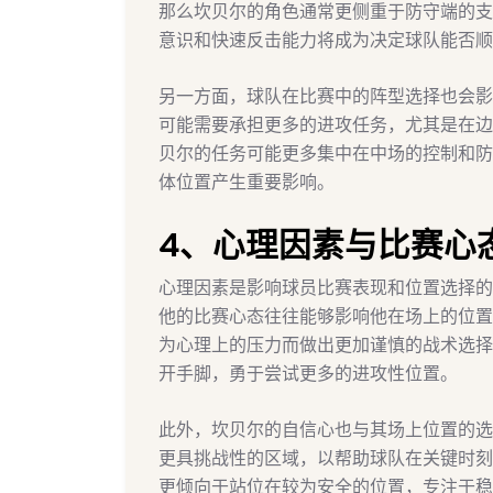
那么坎贝尔的角色通常更侧重于防守端的支
意识和快速反击能力将成为决定球队能否顺
另一方面，球队在比赛中的阵型选择也会影
可能需要承担更多的进攻任务，尤其是在边
贝尔的任务可能更多集中在中场的控制和防
体位置产生重要影响。
4、心理因素与比赛心
心理因素是影响球员比赛表现和位置选择的
他的比赛心态往往能够影响他在场上的位置
为心理上的压力而做出更加谨慎的战术选择
开手脚，勇于尝试更多的进攻性位置。
此外，坎贝尔的自信心也与其场上位置的选
更具挑战性的区域，以帮助球队在关键时刻
更倾向于站位在较为安全的位置，专注于稳