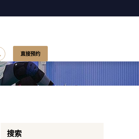
直接预约
搜索