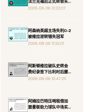
法兰克福后正式转会买
断完成
2026-08-06 12:22:07
阿森纳英超主场失利0-2
被维拉逆转错失冠军
2026-08-06 11:32:01
阿斯顿维拉破队史转会
费纪录签下比利时后腰
奥纳纳
2026-08-06 10:47:25
阿姆拉巴特压哨租借加
盟曼联助力球队中场实