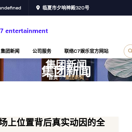
undefined
临夏市夕响神殿320号
集团新闻
公司服务
联络C7娱乐官方网站
集团新闻
首页
集团新闻
场上位置背后真实动因的全