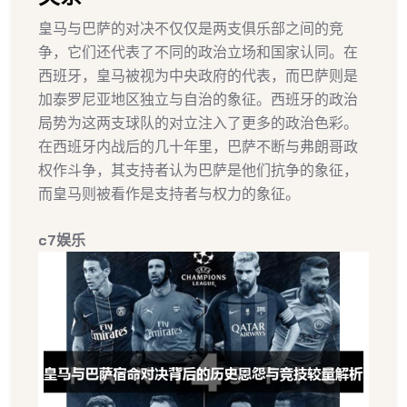
皇马与巴萨的对决不仅仅是两支俱乐部之间的竞
争，它们还代表了不同的政治立场和国家认同。在
西班牙，皇马被视为中央政府的代表，而巴萨则是
加泰罗尼亚地区独立与自治的象征。西班牙的政治
局势为这两支球队的对立注入了更多的政治色彩。
在西班牙内战后的几十年里，巴萨不断与弗朗哥政
权作斗争，其支持者认为巴萨是他们抗争的象征，
而皇马则被看作是支持者与权力的象征。
c7娱乐