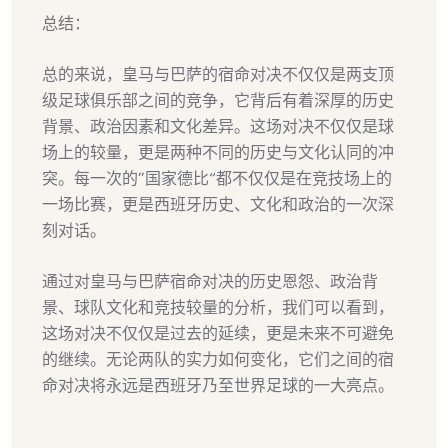
总结：
总的来说，皇马与巴萨的宿命对决不仅仅是两支顶
级足球俱乐部之间的竞争，它背后有着深厚的历史
背景、政治因素和文化差异。这场对决不仅仅是球
场上的较量，更是两种不同的历史与文化认同的冲
突。每一次的“国家德比”都不仅仅是在竞技场上的
一场比赛，更是西班牙历史、文化和政治的一次深
刻对话。
通过对皇马与巴萨宿命对决的历史恩怨、政治背
景、球队文化和竞技较量的分析，我们可以看到，
这场对决不仅仅是过去的延续，更是未来不可避免
的继续。无论两队的实力如何变化，它们之间的宿
命对决将永远是西班牙乃至世界足球的一大亮点。