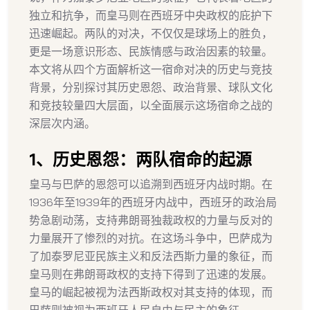
独立和抗争，而皇马则在西班牙中央政权的庇护下
迅速崛起。两队的对决，不仅仅是球场上的胜负，
更是一场意识形态、民族情感与政治因素的较量。
本文将从四个方面解析这一宿命对决的历史与竞技
背景，分别探讨其历史恩怨、政治背景、球队文化
和竞技较量四大层面，以全面展示这场宿命之战的
深层次内涵。
1、历史恩怨：两队宿命的起源
皇马与巴萨的恩怨可以追溯到西班牙内战时期。在
1936年至1939年的西班牙内战中，西班牙的政治局
势急剧动荡，支持弗朗哥独裁政权的力量与反对的
力量展开了惨烈的对抗。在这场斗争中，巴萨成为
了加泰罗尼亚民族主义和反法西斯力量的象征，而
皇马则在弗朗哥政权的支持下得到了迅速的发展。
皇马的崛起被视为法西斯政权对其支持的体现，而