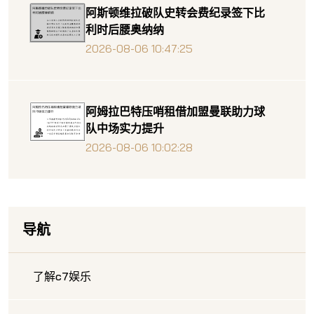
阿斯顿维拉破队史转会费纪录签下比
利时后腰奥纳纳
2026-08-06 10:47:25
阿姆拉巴特压哨租借加盟曼联助力球
队中场实力提升
2026-08-06 10:02:28
导航
了解c7娱乐