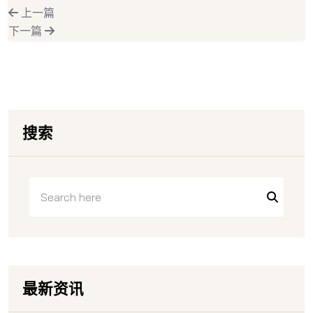
上一篇
下一篇
搜索
最新资讯