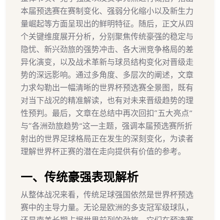
本届预选赛在赛制变化、强弱分化缩小以及新生力
量崛起等方面呈现出的鲜明特征。随后，正文从四
个关键维度展开分析，分别聚焦传统豪强的稳定与
隐忧、新兴劲旅的强势冲击、各大洲竞争格局的差
异化演变，以及战术革新与球员结构变化对晋级走
势的深远影响。通过多角度、多层次的阐述，文章
力求勾勒出一幅清晰的世界杯预选赛全景图，既有
对当下战况的精准解读，也有对未来晋级趋势的理
性预判。最后，文章在总结中再次回扣“五大亮点”
与“各洲劲旅趋势”这一主题，强调本届预选赛所折
射出的世界足球格局正在发生的深刻变化，为读者
理解世界杯正赛的潜在走向提供有价值的参考。
一、传统豪强表现解析
从整体战况来看，传统足球强国依然是世界杯预选
赛中的主导力量。无论是欧洲的多支冠军级球队，