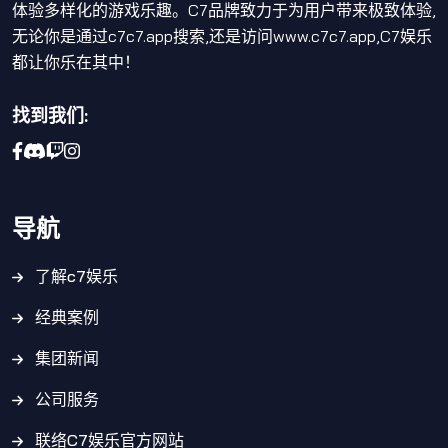
体验多样化的游戏乐趣。C7品牌致力于为用户带来极致体验,
无论你是通过c7c7.app搜索,还是访问www.c7c7.app,C7娱乐
都让你乐在其中！
找到我们:
导航
了解c7娱乐
经典案例
集团新闻
公司服务
联络C7娱乐官方网站