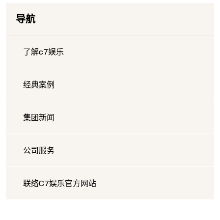
导航
了解c7娱乐
经典案例
集团新闻
公司服务
联络C7娱乐官方网站