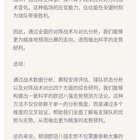
术变化。这种临场的应变能力，往往能在关键时刻
为球队带来胜利。
因此，通过全面的对阵战术与对比分析，我们能够
更为精准地预测比赛的走向，进而做出科学的走势
研判。
总结：
通过战术数据分析、赛程安排评估、球队状态分析
以及对阵战术对比四个方面的综合研判，我们能够
构建出一套科学的欧冠八强走势预测方法论。这种
方法不仅仅依赖于单一的分析角度，而是通过多个
维度的交叉验证，帮助我们全面了解每支球队的优
势与劣势，从而做出更为精准的走势预判。
总的来说，预测欧冠八强走势不仅需要依赖大量的