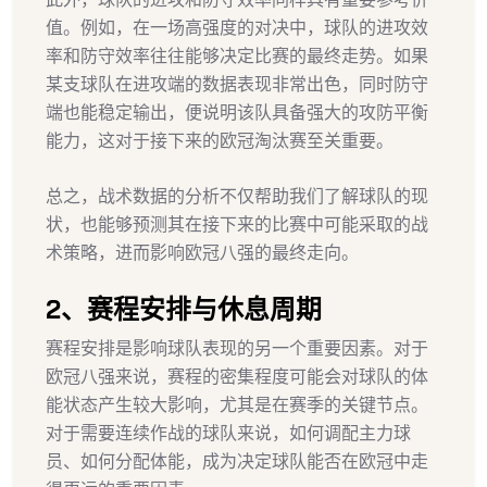
值。例如，在一场高强度的对决中，球队的进攻效
率和防守效率往往能够决定比赛的最终走势。如果
某支球队在进攻端的数据表现非常出色，同时防守
端也能稳定输出，便说明该队具备强大的攻防平衡
能力，这对于接下来的欧冠淘汰赛至关重要。
总之，战术数据的分析不仅帮助我们了解球队的现
状，也能够预测其在接下来的比赛中可能采取的战
术策略，进而影响欧冠八强的最终走向。
2、赛程安排与休息周期
赛程安排是影响球队表现的另一个重要因素。对于
欧冠八强来说，赛程的密集程度可能会对球队的体
能状态产生较大影响，尤其是在赛季的关键节点。
对于需要连续作战的球队来说，如何调配主力球
员、如何分配体能，成为决定球队能否在欧冠中走