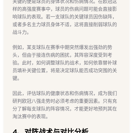
关键的便是球员的身体状况和伤病情况。在欧冠这
样的高强度赛事中，球员的伤病问题可能会直接影
响球队的表现。若一支球队的关键球员因伤缺阵，
或者多名主力球员身体不适，这将直接削弱球队的
战斗力。
例如，某支球队在赛季中期突然爆发出强劲的势
头，但由于接连伤病的困扰，其阵容深度受到考
验。此时，如何调整球队的战术，如何依靠替补球
员填补关键位置，将是决定球队能否成功突围的关
键。
因此，评估球队的健康状态和伤病情况，成为我们
研判欧冠八强走势时必须考虑的重要因素。只有充
分了解每支球队的阵容情况，才能更好地预判其在
淘汰赛中的表现。
4、对阵战术与对比分析