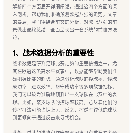
解析四个方面展开详细阐述，通过这四个方面的深
入剖析，帮助我们准确预测欧冠八强的走势。文章
的最后，我们将结合前文的分析，对欧冠八强的前
景做出最终总结，全面呈现出一套系统的前瞻方法
论。
1、战术数据分析的重要性
战术数据是研判足球比赛走势的重要依据之一，尤
其在欧冠这类高水平赛事中，数据能够帮助我们准
确把握比赛的趋势。通过分析球队的控球率、传球
成功率、进攻效率、防守成功率等多项数据指标，
我们可以较为准确地预测出一支球队在比赛中的表
现。比如，某支球队的控球率较高，意味着他们的
传控打法可能占据上风，反之，控球率较低的球队
则更倾向于通过反击来寻找机会。
此外，球队的进攻和防守效率同样具有重要参考价