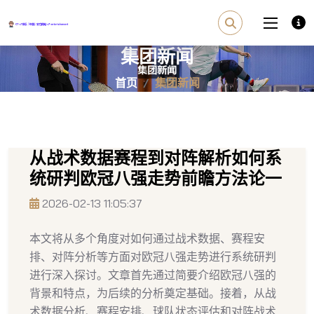
集团新闻
首页
集团新闻
从战术数据赛程到对阵解析如何系
统研判欧冠八强走势前瞻方法论一
2026-02-13 11:05:37
本文将从多个角度对如何通过战术数据、赛程安
排、对阵分析等方面对欧冠八强走势进行系统研判
进行深入探讨。文章首先通过简要介绍欧冠八强的
背景和特点，为后续的分析奠定基础。接着，从战
术数据分析、赛程安排、球队状态评估和对阵战术