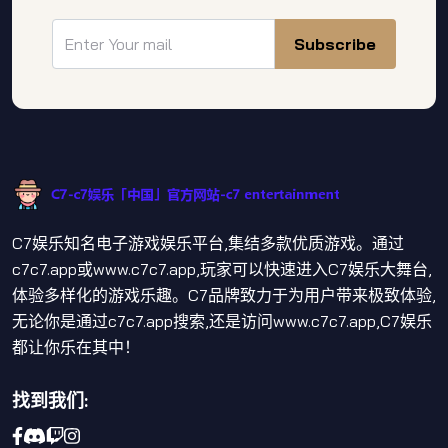
Subscribe
C7娱乐知名电子游戏娱乐平台,集结多款优质游戏。通过
c7c7.app或www.c7c7.app,玩家可以快速进入C7娱乐大舞台,
体验多样化的游戏乐趣。C7品牌致力于为用户带来极致体验,
无论你是通过c7c7.app搜索,还是访问www.c7c7.app,C7娱乐
都让你乐在其中！
找到我们: