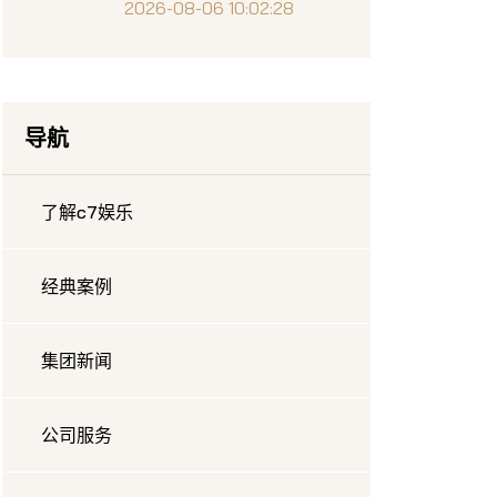
力提升
2026-08-06 10:02:28
导航
了解c7娱乐
经典案例
集团新闻
公司服务