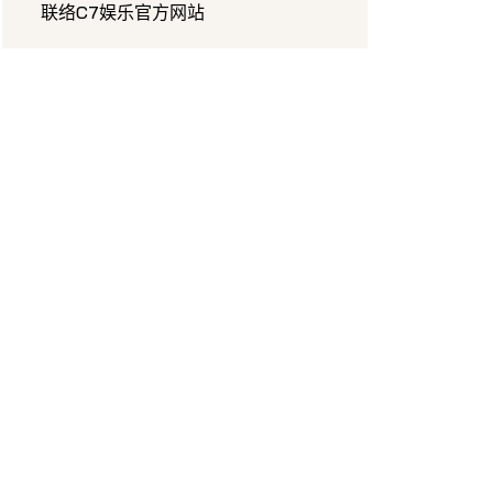
联络C7娱乐官方网站