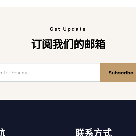
Get Update
订阅我们的邮箱
Subscribe
航
联系方式