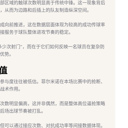
部区域的触球次数明显高于传统中锋。这一现象背后
，从而为边路和后插上的队友制造纵深空间。
成向前推进，这在数据层面体现为较高的成功传球率
接服务于球队整体进攻节奏的稳定。
多少次射门”，而在于它们如何反映一名球员在复杂防
优势。
值
参与度往往被低估。菲尔米诺在本场比赛中的抢断、
战术作用。
次数明显偏高，这并非偶然，而是整体高位逼抢策略
后场出球节奏被打乱。
但可以通过接应次数、对抗成功率等间接数据体现。