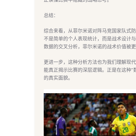
总结：
综合来看，从菲尔米诺对阵马竞国家队式防
不是简单的个人表现统计，而是战术设计与
数据的交叉分析，菲尔米诺的战术价值被更
更进一步，这种分析方法也为我们理解现代
能真正揭示比赛的深层逻辑。正是在这种“
的真实面貌。