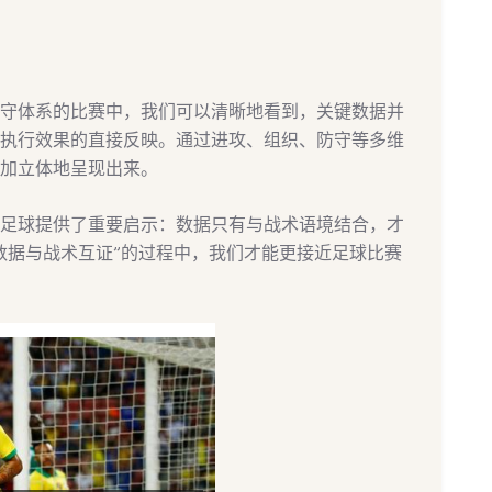
守体系的比赛中，我们可以清晰地看到，关键数据并
执行效果的直接反映。通过进攻、组织、防守等多维
加立体地呈现出来。
足球提供了重要启示：数据只有与战术语境结合，才
数据与战术互证”的过程中，我们才能更接近足球比赛