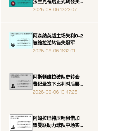
法兰克福后正式转会买
断完成
2026-08-06 12:22:07
阿森纳英超主场失利0-2
被维拉逆转错失冠军
2026-08-06 11:32:01
阿斯顿维拉破队史转会
费纪录签下比利时后腰
奥纳纳
2026-08-06 10:47:25
阿姆拉巴特压哨租借加
盟曼联助力球队中场实