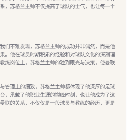
系，苏格兰主帅不仅提高了球队的士气，也让每一个
我们不难发现，苏格兰主帅的成功并非偶然，而是他
果。他在球员时期积累的经验和对球队文化的深刻理
教练岗位上，苏格兰主帅的独到眼光与决策，使曼联
与管理上的细致，苏格兰主帅都体现了他深厚的足球
台，承载了他职业生涯的巅峰时刻，也让他成为了这
曼联的关系，不仅仅是一段球员与教练的经历，更是