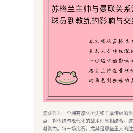
曼联作为一个拥有悠久历史和丰厚传统的俱
点，将传统与现代化的战术理念相结合。这
凝聚力。每一场比赛，尤其是那些重大的胜