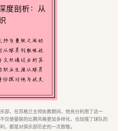
乐部，在苏格兰主帅执教期间，他充分利用了这一
不仅使曼联的比赛风格更加多样化，也加强了球队的
利，都是对俱乐部历史的一次致敬。