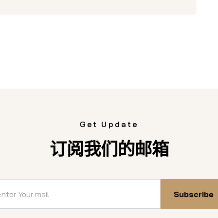
Get Update
订阅我们的邮箱
Subscribe