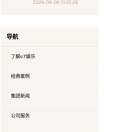
力提升
2026-08-06 10:02:28
导航
了解c7娱乐
经典案例
集团新闻
公司服务