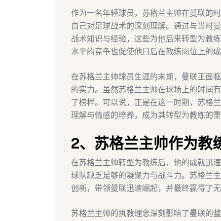
作为一名年轻球员，苏格兰主帅在曼联的时
自己对足球战术的深刻理解。通过与当时曼
战术知识与经验，这些为他后来转型为教练
水平的竞争也促使他日后在教练岗位上的成
在苏格兰主帅球员生涯的末期，曼联正面临
的实力。虽然苏格兰主帅在球场上的时间有
了榜样。可以说，正是在这一时期，苏格兰
理解与情感的培养，成为其转型为教练的重
2、苏格兰主帅作为教
在苏格兰主帅转型为教练后，他的成就迅速
球队缺乏足够的凝聚力与战斗力。苏格兰主
创新，带领曼联迅速崛起，并最终赢得了无
苏格兰主帅的执教理念深刻影响了曼联的整