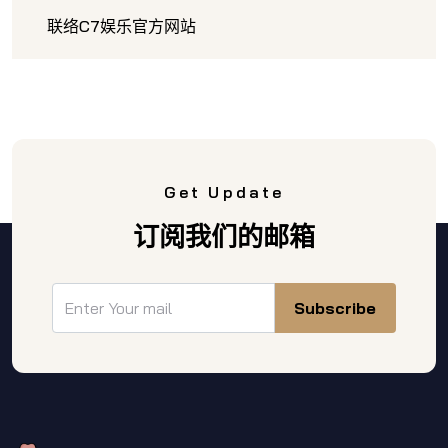
联络C7娱乐官方网站
Get Update
订阅我们的邮箱
Subscribe