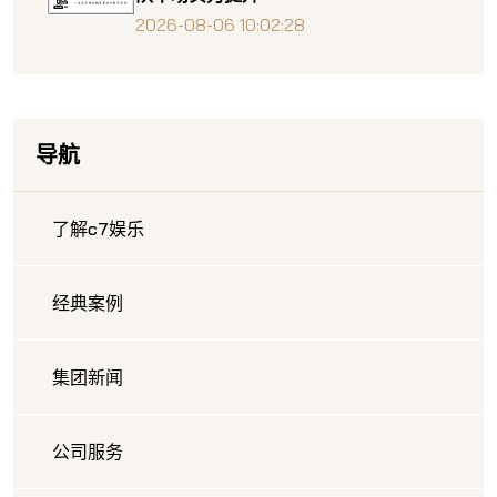
2026-08-06 10:02:28
导航
了解c7娱乐
经典案例
集团新闻
公司服务