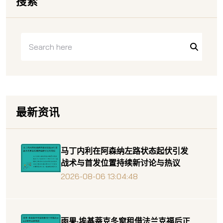
搜索
最新资讯
马丁内利在阿森纳左路状态起伏引发
战术与首发位置持续新讨论与热议
2026-08-06 13:04:48
雨果·埃基蒂克冬窗租借法兰克福后正