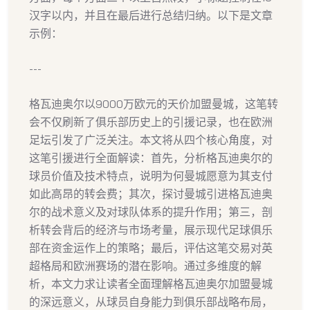
汉字以内，并且在最后进行总结归纳。以下是文章
示例：
---
格瓦迪奥尔以9000万欧元的天价加盟曼城，这笔转
会不仅刷新了俱乐部历史上的引援记录，也在欧洲
足坛引发了广泛关注。本文将从四个核心角度，对
这笔引援进行全面解读：首先，分析格瓦迪奥尔的
球员价值及技术特点，说明为何曼城愿意为其支付
如此高昂的转会费；其次，探讨曼城引进格瓦迪奥
尔的战术意义及对球队体系的提升作用；第三，剖
析转会背后的经济与市场考量，展示现代足球俱乐
部在资金运作上的策略；最后，评估这笔交易对英
超格局和欧洲赛场的潜在影响。通过多维度的解
析，本文力求让读者全面理解格瓦迪奥尔加盟曼城
的深远意义，从球员自身能力到俱乐部战略布局，