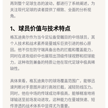
再到整个足球生态的波动，都进行了系统阐述，为
关注现代足球的读者提供了细致、全面的分析视
角。
1、球员价值与技术特点
格瓦迪奥尔作为当今足坛备受瞩目的中场球员，其
个人技术和战术素养是曼城斥巨资引进的核心原
因。他不仅在防守端具备出色的拦截和覆盖能力，
同时在进攻组织中也展现出顶级传球视野和控球能
力，这种攻防兼备的特质让他在现代足球中极具稀
缺性。
具体来看，格瓦迪奥尔的球场覆盖范围广，能够迅
速判断对手意图并进行高效拦截，减轻防线压力。
同时，他在中场的传球成功率极高，能够精准地将
球输送至前场发动进攻，这种能力在曼城快速、短
传渗透的战术体系中显得尤为重要。