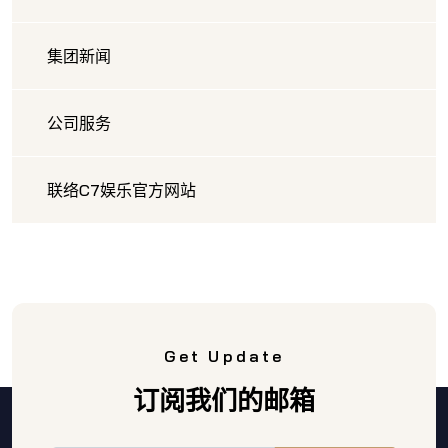
集团新闻
公司服务
联络C7娱乐官方网站
Get Update
订阅我们的邮箱