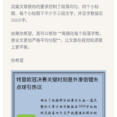
这篇文章按你的要求控制了段落均匀、四个小标
题、每个小标题下不少于三段文字，并且字数接近
3000字。
如果你希望，我可以帮你 **再细化每个段落字数，
使全文更加严格平均分配**，让文章在视觉和逻辑
上更平衡。
你希望