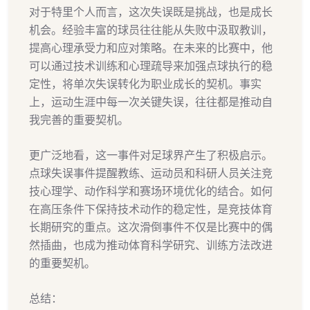
对于特里个人而言，这次失误既是挑战，也是成长
机会。经验丰富的球员往往能从失败中汲取教训，
提高心理承受力和应对策略。在未来的比赛中，他
可以通过技术训练和心理疏导来加强点球执行的稳
定性，将单次失误转化为职业成长的契机。事实
上，运动生涯中每一次关键失误，往往都是推动自
我完善的重要契机。
更广泛地看，这一事件对足球界产生了积极启示。
点球失误事件提醒教练、运动员和科研人员关注竞
技心理学、动作科学和赛场环境优化的结合。如何
在高压条件下保持技术动作的稳定性，是竞技体育
长期研究的重点。这次滑倒事件不仅是比赛中的偶
然插曲，也成为推动体育科学研究、训练方法改进
的重要契机。
总结：