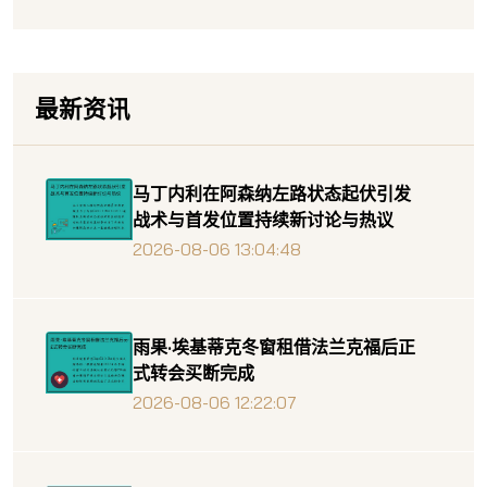
最新资讯
马丁内利在阿森纳左路状态起伏引发
战术与首发位置持续新讨论与热议
2026-08-06 13:04:48
雨果·埃基蒂克冬窗租借法兰克福后正
式转会买断完成
2026-08-06 12:22:07