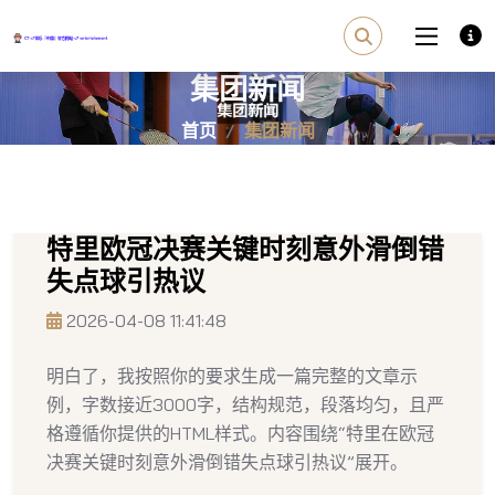
集团新闻
首页
集团新闻
特里欧冠决赛关键时刻意外滑倒错
失点球引热议
2026-04-08 11:41:48
明白了，我按照你的要求生成一篇完整的文章示
例，字数接近3000字，结构规范，段落均匀，且严
格遵循你提供的HTML样式。内容围绕“特里在欧冠
决赛关键时刻意外滑倒错失点球引热议”展开。