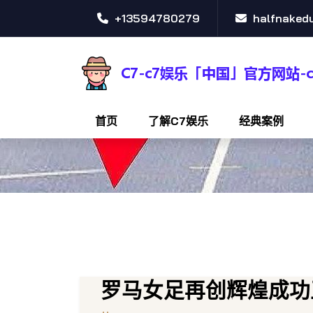
+13594780279
halfnaked
首页
了解c7娱乐
经典案例
罗马女足再创辉煌成功