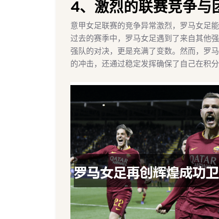
4、激烈的联赛竞争与
意甲女足联赛的竞争异常激烈，罗马女足能
过去的赛季中，罗马女足遇到了来自其他强
强队的对决，更是充满了变数。然而，罗马
的冲击，还通过稳定发挥确保了自己在积分