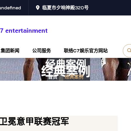
undefined
临夏市夕响神殿320号
集团新闻
公司服务
联络C7娱乐官方网站
经典案例
首页
经典案例
卫冕意甲联赛冠军