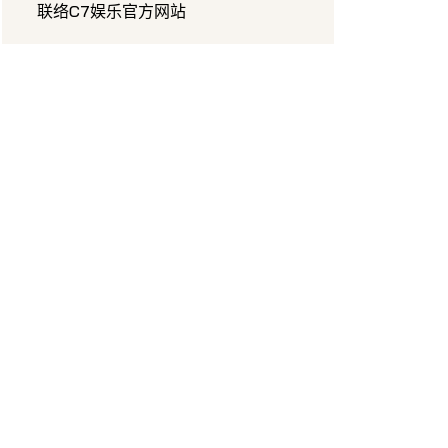
联络C7娱乐官方网站