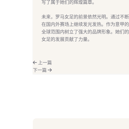
写了属于她们的辉煌篇章。
未来，罗马女足的前景依然光明。通过不断
在国内外赛场上继续发光发热。作为意甲的
全球范围内树立了强大的品牌形象。她们的
女足的发展贡献了力量。
上一篇
下一篇