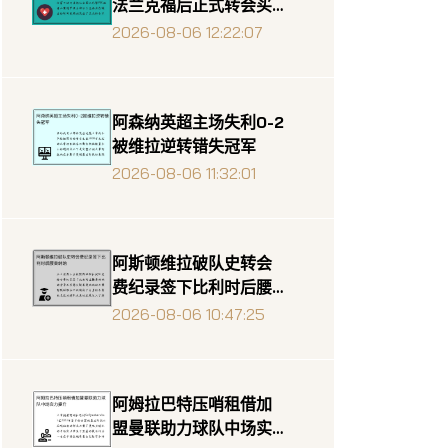
法兰克福后正式转会买
断完成
2026-08-06 12:22:07
阿森纳英超主场失利0-2
被维拉逆转错失冠军
2026-08-06 11:32:01
阿斯顿维拉破队史转会
费纪录签下比利时后腰
奥纳纳
2026-08-06 10:47:25
阿姆拉巴特压哨租借加
盟曼联助力球队中场实