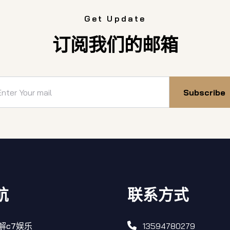
Get Update
订阅我们的邮箱
Subscribe
航
联系方式
解c7娱乐
13594780279