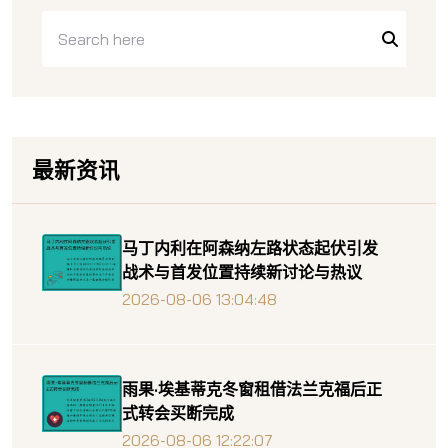
最新资讯
马丁内利在阿森纳左路状态起伏引发
战术与首发位置持续新讨论与热议
2026-08-06 13:04:48
雨果·埃基蒂克冬窗租借法兰克福后正
式转会买断完成
2026-08-06 12:22:07