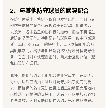
2、与其他防守球员的默契配合
在防守体系中，格伊不仅自己发挥出色，而且与其
他防守球员的配合也表现得十分默契。他与边后卫
以及另一名中后卫的协作极为顺畅，形成了英格兰
后防的坚固堡垒。特别是在与球队另一位中卫斯通
斯（John Stones）的搭档中，两人之间的配合默
契度非常高。格伊与斯通斯能够很好地分担防守任
务，在面对对方快速反击时，两人会互相补位，避
免出现防守漏洞。
此外，格伊与边后卫的配合也非常重要。在现代足
球中，边后卫的插上进攻对防守提出了更高的要
求，而格伊的防守意识使得边后卫能够更大胆地向
前推进。在格伊的支持下，边后卫可以更加安心地
参与进攻，同时又能确保在丢球后迅速恢复防守。