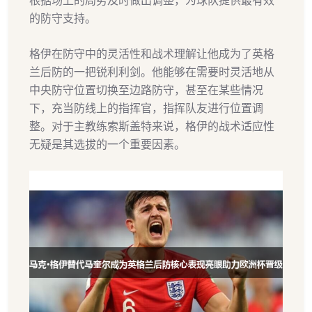
根据场上的局势及时做出调整，为球队提供最有效
的防守支持。
格伊在防守中的灵活性和战术理解让他成为了英格
兰后防的一把锐利利剑。他能够在需要时灵活地从
中央防守位置切换至边路防守，甚至在某些情况
下，充当防线上的指挥官，指挥队友进行位置调
整。对于主教练索斯盖特来说，格伊的战术适应性
无疑是其选拔的一个重要因素。