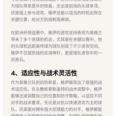
为球队带来意外的惊喜。无论是前场的头球争顶，
还是插上参与进攻，格伊总能以适当的时机出现在
关键位置，给对方防线制造麻烦。
在欧洲杯预选赛中，格伊的进攻支持表现为英格兰
带来了多个进球的机会，尤其是在关键比赛中，他
的头球和远距离传球为球队创造了不少进攻空间。
格伊不仅是防线的定海神针，更是球队进攻中的一
员奇兵。
4、适应性与战术灵活性
作为英格兰队的后防新星，格伊展现出了极强的战
术适应性。在主教练索斯盖特的战术调整中，格伊
能够迅速调整自己的位置和防守策略，以适应不同
对手的战术要求。无论是对抗以快速进攻为主的球
队，还是面对拥有强大控球能力的对手，格伊都能