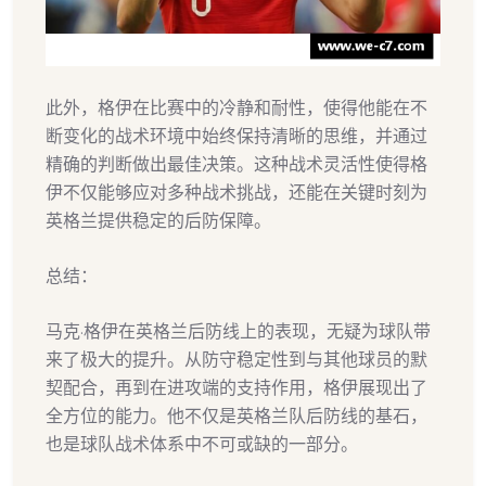
此外，格伊在比赛中的冷静和耐性，使得他能在不
断变化的战术环境中始终保持清晰的思维，并通过
精确的判断做出最佳决策。这种战术灵活性使得格
伊不仅能够应对多种战术挑战，还能在关键时刻为
英格兰提供稳定的后防保障。
总结：
马克·格伊在英格兰后防线上的表现，无疑为球队带
来了极大的提升。从防守稳定性到与其他球员的默
契配合，再到在进攻端的支持作用，格伊展现出了
全方位的能力。他不仅是英格兰队后防线的基石，
也是球队战术体系中不可或缺的一部分。