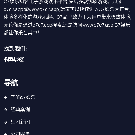
C7娱乐知名电子游戏娱乐平台,集结多款优质游戏。通过
c7c7.app或www.c7c7.app,玩家可以快速进入C7娱乐大舞台,
体验多样化的游戏乐趣。C7品牌致力于为用户带来极致体验,
无论你是通过c7c7.app搜索,还是访问www.c7c7.app,C7娱乐
都让你乐在其中！
找到我们:
导航
了解c7娱乐
经典案例
集团新闻
公司服务