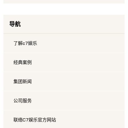
导航
了解c7娱乐
经典案例
集团新闻
公司服务
联络C7娱乐官方网站