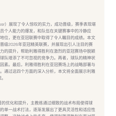
Nassr）展现了令人惊叹的实力，成功晋级，赛季表现堪
员个人能力的爆发，和队伍在关键赛事中的冷静应
地位，更在亚冠联赛中取得了令人瞩目的成绩。本文
晋级2026年亚冠精英联赛，并展现出引人注目的赛
力的提升，帮助利雅得胜利在激烈的亚冠赛场中脱颖
球队增添了不可忽视的竞争力。再者，球队的精神状
因素。最后，利雅得胜利在亚冠赛场上的战略部署与
。通过这四个方面的深入分析，本文将全面展示利雅
现。
显著的优化和提升，主教练通过细致的战术布局使得球
的单一战术打法，逐渐发展出了更具灵活性和适应性