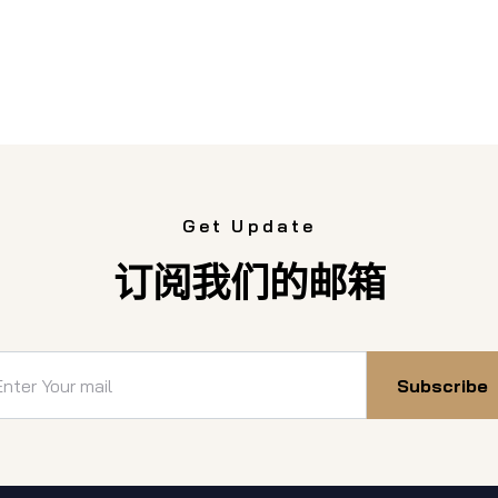
Get Update
订阅我们的邮箱
Subscribe