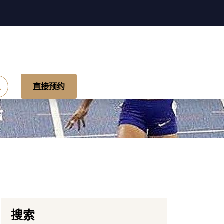
直接预约
搜索