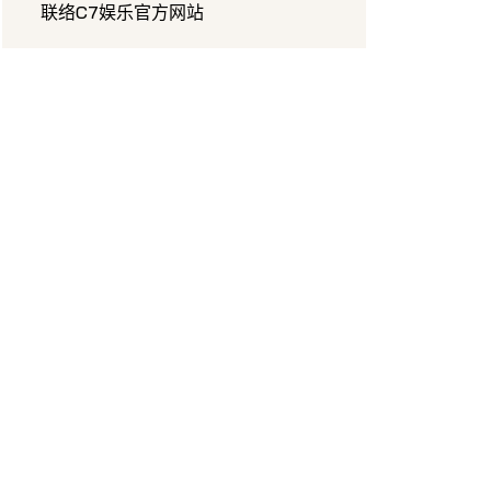
联络C7娱乐官方网站