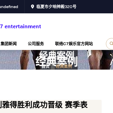
undefined
临夏市夕响神殿320号
集团新闻
公司服务
联络C7娱乐官方网站
经典案例
首页
经典案例
利雅得胜利成功晋级 赛季表