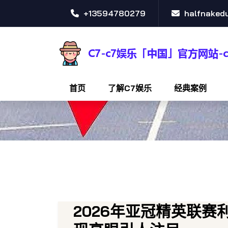
+13594780279
halfnaked
首页
了解c7娱乐
经典案例
2026年亚冠精英联赛