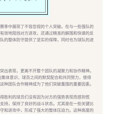
赛季中展现了不容忽视的个人突破。在与一些强队的
有效地阻挡对方进攻，还通过精准的解围和快速的反
队的整体防守提供了坚实的保障，同时也为球队的进
突出表现，更离不开整个团队的凝聚力和协作精神。
强的集体意识，球员之间的默契配合和共同努力，使得
这种团队合作精神成为了他们突破重围的重要因素。
得胜利的球员们没有因为对方的强势表现而感到慌
支持，保持了良好的战斗状态。尤其是在一些关键比
守和进攻中，形成了强大的整体压迫力。这种高度的