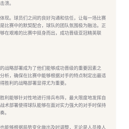
击溃。
体现。球员们之间的良好沟通和信任，让每一场比赛
是比赛中的默契配合，球队的团队氛围极为融洽。正
够在艰难的比赛中挺身而出，成功晋级亚冠精英联
的战略部署成为了他们能够成功晋级的重要因素之
分析，确保在比赛中能够根据对手的特点制定出最适
得胜利的战略部署显得尤为重要。
胜利能够针对性地进行排兵布阵，最大限度地发挥自
战术部署使得球队能够在面对实力强大的对手时保持
奏。
也能够根据局势变化做出及时调整，无论是人员换人