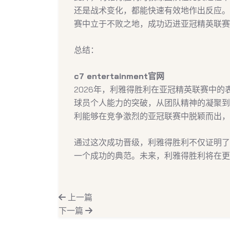
还是战术变化，都能快速有效地作出反应。
赛中立于不败之地，成功迈进亚冠精英联赛
总结：
c7 entertainment官网
2026年，利雅得胜利在亚冠精英联赛中
球员个人能力的突破，从团队精神的凝聚到
利能够在竞争激烈的亚冠联赛中脱颖而出，
通过这次成功晋级，利雅得胜利不仅证明了
一个成功的典范。未来，利雅得胜利将在更
上一篇
下一篇