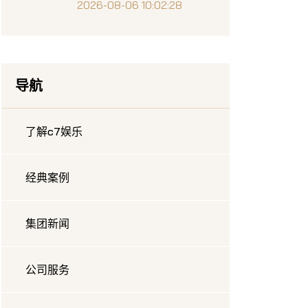
力提升
2026-08-06 10:02:28
导航
了解c7娱乐
经典案例
集团新闻
公司服务