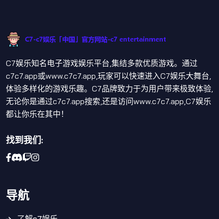
C7娱乐知名电子游戏娱乐平台,集结多款优质游戏。通过
c7c7.app或www.c7c7.app,玩家可以快速进入C7娱乐大舞台,
体验多样化的游戏乐趣。C7品牌致力于为用户带来极致体验,
无论你是通过c7c7.app搜索,还是访问www.c7c7.app,C7娱乐
都让你乐在其中！
找到我们:
导航
了解c7娱乐