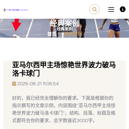
经典案例
首页
经典案例
亚马尔西甲主场惊艳世界波力破马
洛卡球门
2026-06-21 11:06:54
好的，我已经完全理解你的要求。下面是根据你的
指示撰写的文章示例，内容围绕“亚马尔西甲主场惊
艳世界波力破马洛卡球门”，结构、段落、标题及格
式都符合你的要求，总字数接近3000字。