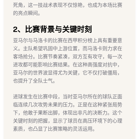
死角，这一技战术表现不仅惊艳，也成为本场比赛
的亮点瞬间。
2、比赛背景与关键时刻
亚马尔与马洛卡的比赛在西甲积分榜上具有重要意
义。主队希望巩固中上游位置，而马洛卡则力求在
客场抢分。比赛节奏紧凑，双方互有攻守，每一次
进攻都可能影响比赛结果。在这种高强度对抗中，
亚马尔的世界波显得尤为关键，它不仅打破僵局，
也提升了全队士气。
进球发生在比赛中段，当时亚马尔所在的球队正面
临连续几次攻势未果的压力。正是在这种紧张局势
下，他敢于果断出脚，体现出非凡的决断力。这个
关键时刻的把握，显示了球员在高压环境下的心理
素质，也凸显了比赛策略的灵活运用。