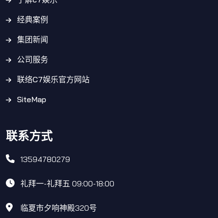
经典案例
集团新闻
公司服务
联络C7娱乐官方网站
SiteMap
联系方式
13594780279
礼拜一-礼拜五 09:00-18:00
临夏市夕响神殿320号