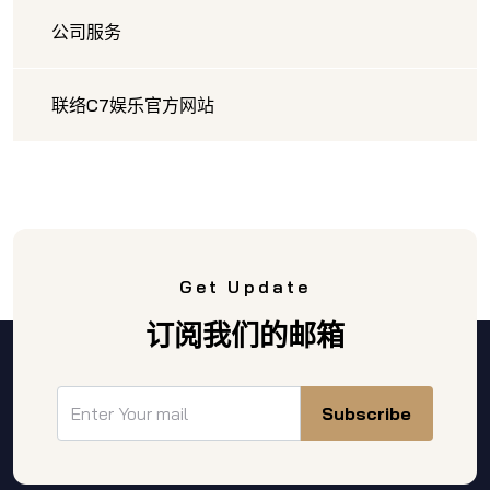
公司服务
联络C7娱乐官方网站
Get Update
订阅我们的邮箱
Subscribe