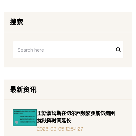
搜索
最新资讯
里斯詹姆斯在切尔西频繁腿筋伤病困
扰缺阵时间延长
2026-08-05 12:54:27