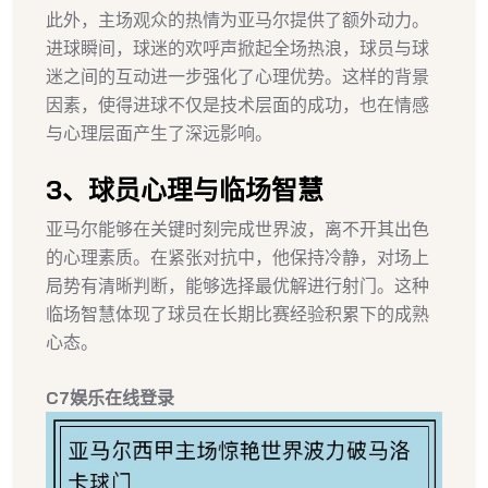
此外，主场观众的热情为亚马尔提供了额外动力。
进球瞬间，球迷的欢呼声掀起全场热浪，球员与球
迷之间的互动进一步强化了心理优势。这样的背景
因素，使得进球不仅是技术层面的成功，也在情感
与心理层面产生了深远影响。
3、球员心理与临场智慧
亚马尔能够在关键时刻完成世界波，离不开其出色
的心理素质。在紧张对抗中，他保持冷静，对场上
局势有清晰判断，能够选择最优解进行射门。这种
临场智慧体现了球员在长期比赛经验积累下的成熟
心态。
C7娱乐在线登录