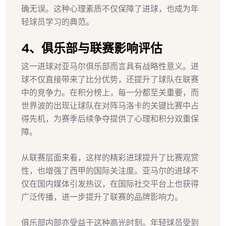
确无误。这种心理素质不仅保障了进球，也成为年
轻球员学习的典范。
4、俱乐部与联赛影响评估
这一进球对亚马尔俱乐部而言具有战略性意义。进
球不仅直接带来了比分优势，还提升了球队在联赛
中的竞争力。在积分榜上，每一分都至关重要，而
世界波的出现让球队在对阵马洛卡的关键比赛中占
得先机，为赛季后续争夺提供了心理和积分双重保
障。
从联赛层面来看，这样的精彩进球提升了比赛观赏
性，也增强了西甲的国际关注度。亚马尔的进球不
仅在国内媒体引发热议，在国际社交平台上也获得
广泛传播，进一步提升了联赛的品牌影响力。
俱乐部内部亦受益于这种高光时刻。年轻球员受到