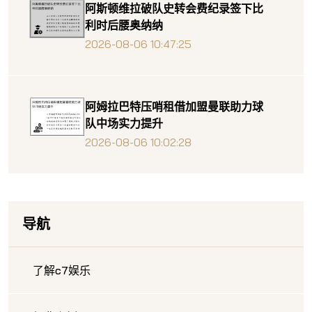
阿斯顿维拉破队史转会费纪录签下比
利时后腰奥纳纳
2026-08-06 10:47:25
阿姆拉巴特压哨租借加盟曼联助力球
队中场实力提升
2026-08-06 10:02:28
导航
了解c7娱乐