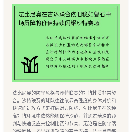
法比尼奥的防守风格与沙特联赛的对抗性质非常契
合。沙特联赛的球队往往依靠高强度的身体对抗和
快速的进攻方式来打破对方防线，法比尼奥在这种
高对抗环境中依然能够保持冷静，并通过精准的预
判与快速反应来控制比赛的节奏。无论是在防守端
的稳固性，还是在进攻端的有效支持，法比尼奥都