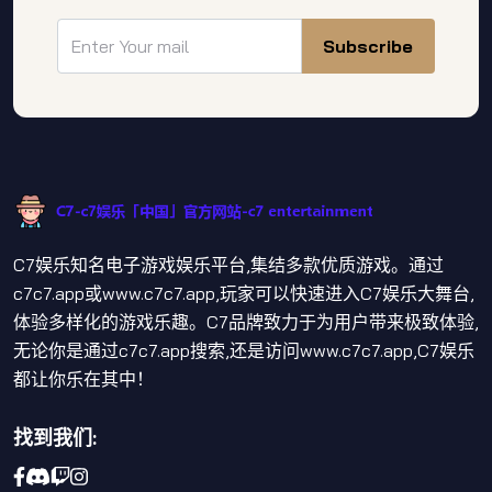
Subscribe
C7娱乐知名电子游戏娱乐平台,集结多款优质游戏。通过
c7c7.app或www.c7c7.app,玩家可以快速进入C7娱乐大舞台,
体验多样化的游戏乐趣。C7品牌致力于为用户带来极致体验,
无论你是通过c7c7.app搜索,还是访问www.c7c7.app,C7娱乐
都让你乐在其中！
找到我们: