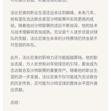
法比尼奥的职业生涯还远未达到巅峰，未来几年，
他有望在吉达联合甚至沙特联赛中实现更高的成
就。随着他对沙特联赛的适应不断加深，他的技术
与战术理解将愈加成熟。无论是个人进步还是对球
队的贡献，法比尼奥在未来的沙特赛场仍然会是不
可忽视的存在。
此外，法比尼奥的影响力还可能超越赛场。他的职
业态度、为人处世和对年轻球员的引导，都会成为
吉达联合及沙特联赛的重要资产。随着他的职业生
涯的进一步发展，法比尼奥不仅可能成为吉达联合
的历史传奇，还可能为沙特足球的整体水平提升做
出贡献。
总结：