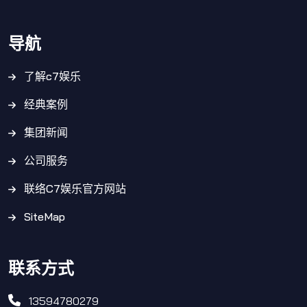
导航
了解c7娱乐
经典案例
集团新闻
公司服务
联络C7娱乐官方网站
SiteMap
联系方式
13594780279