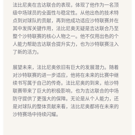
法比尼奥在吉达联合的表现，体现了他作为一名顶
级中场球员的全面性与稳定性。从他出色的技术特
点到对球队的贡献，再到他成功适应沙特联赛并在
其中发挥关键作用，法比尼奥无疑是吉达联合乃至
整个沙特联赛的核心人物之一。他不仅用出色的个
人能力帮助吉达联合提升实力，也为沙特联赛注入
了新的活力。
展望未来，法比尼奥依旧有巨大的发展潜力。随着
对沙特联赛的进一步适应，他将在未来的比赛中继
续书写属于自己的传奇。法比尼奥的到来，给沙特
联赛带来了巨大的积极影响，也为吉达联合的中场
防守提供了更强大的保障。无论是从个人能力，还
是对球队的整体贡献来看，法比尼奥都将在未来的
沙特赛场中持续闪耀。