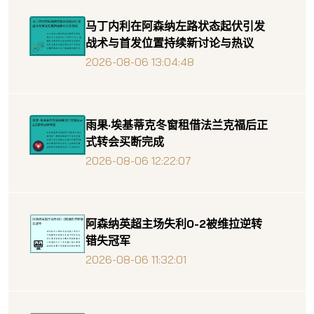
马丁内利在阿森纳左路状态起伏引发
战术与首发位置持续新讨论与热议
2026-08-06 13:04:48
雨果·埃基蒂克冬窗租借法兰克福后正
式转会买断完成
2026-08-06 12:22:07
阿森纳英超主场失利0-2被维拉逆转
错失冠军
2026-08-06 11:32:01