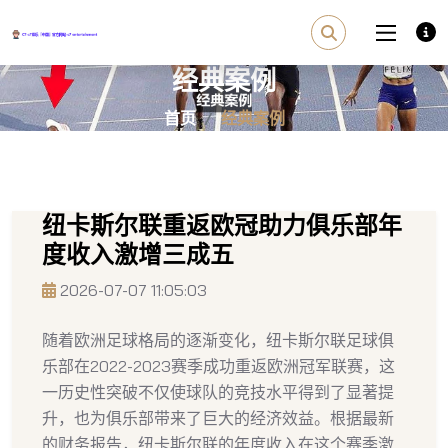
经典案例
首页
经典案例
纽卡斯尔联重返欧冠助力俱乐部年
度收入激增三成五
2026-07-07 11:05:03
随着欧洲足球格局的逐渐变化，纽卡斯尔联足球俱
乐部在2022-2023赛季成功重返欧洲冠军联赛，这
一历史性突破不仅使球队的竞技水平得到了显著提
升，也为俱乐部带来了巨大的经济效益。根据最新
的财务报告，纽卡斯尔联的年度收入在这个赛季激