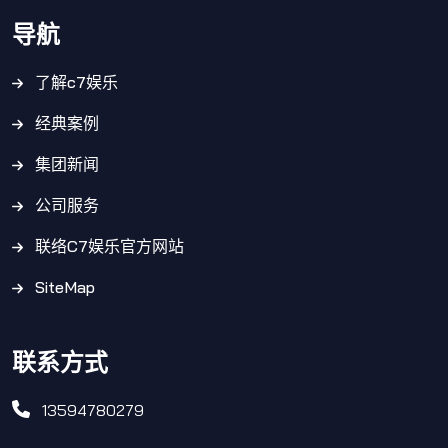
导航
了解c7娱乐
经典案例
集团新闻
公司服务
联络C7娱乐官方网站
SiteMap
联系方式
13594780279