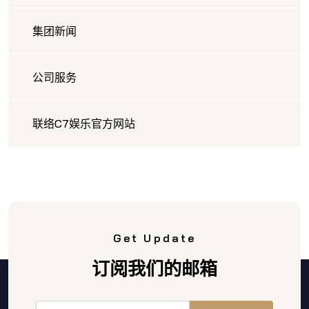
集团新闻
公司服务
联络C7娱乐官方网站
Get Update
订阅我们的邮箱