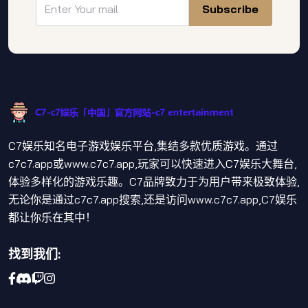
Subscribe
C7娱乐知名电子游戏娱乐平台,集结多款优质游戏。通过
c7c7.app或www.c7c7.app,玩家可以快速进入C7娱乐大舞台,
体验多样化的游戏乐趣。C7品牌致力于为用户带来极致体验,
无论你是通过c7c7.app搜索,还是访问www.c7c7.app,C7娱乐
都让你乐在其中！
找到我们: