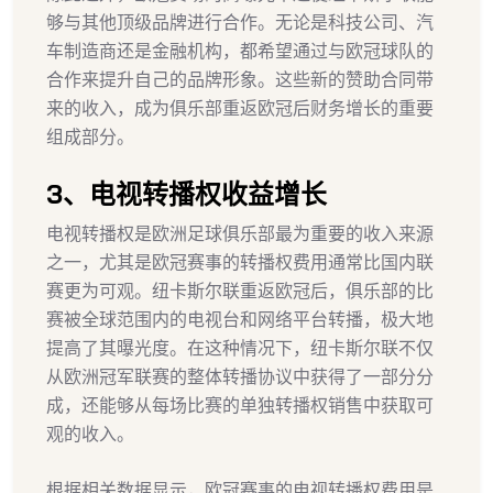
够与其他顶级品牌进行合作。无论是科技公司、汽
车制造商还是金融机构，都希望通过与欧冠球队的
合作来提升自己的品牌形象。这些新的赞助合同带
来的收入，成为俱乐部重返欧冠后财务增长的重要
组成部分。
3、电视转播权收益增长
电视转播权是欧洲足球俱乐部最为重要的收入来源
之一，尤其是欧冠赛事的转播权费用通常比国内联
赛更为可观。纽卡斯尔联重返欧冠后，俱乐部的比
赛被全球范围内的电视台和网络平台转播，极大地
提高了其曝光度。在这种情况下，纽卡斯尔联不仅
从欧洲冠军联赛的整体转播协议中获得了一部分分
成，还能够从每场比赛的单独转播权销售中获取可
观的收入。
根据相关数据显示，欧冠赛事的电视转播权费用是