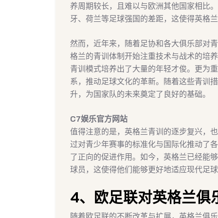
养周期较长，且难以与欧洲其他国家相比。
牙、荷兰等足球强国的差距，这使得英格兰
然而，近年来，随着足协和各大俱乐部对青
格兰的青训体制开始注重技术与战术的培养
青训模式培养出了大量的年轻才俊。更为重
系，推动足球文化的革新。随着这些青训措
升，为国家队的未来奠定了良好的基础。
C7娱乐官方网站
值得注意的是，英格兰青训的逐步复兴，也
过对青少年赛事的标准化与国际化推动了各
了正向的促进作用。如今，英格兰已经能够
球员，这使得他们能够更好地适应现代足球
4、欧足联对英格兰俱
随着欧足联的不断改革与扩展，英格兰俱乐