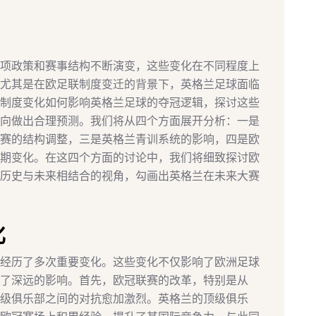
项政策和赛事结构不断演变，这些变化在不同程度上
尤其是在欧足联制度变迁的背景下，英格兰足球面临
制度变化如何影响英格兰足球的夺冠逻辑，探讨这些
向做出合理预测。我们将从四个方面展开分析：一是
赛的结构调整，三是英格兰青训系统的影响，四是欧
期变化。在这四个方面的讨论中，我们将细致探讨欧
历史与未来相结合的视角，勾画出英格兰在未来大赛
化
经历了多次重要变化。这些变化不仅影响了欧洲足球
了深远的影响。首先，欧冠联赛的改革，特别是从
得顶级俱乐部之间的对抗愈加激烈。英格兰的顶级俱乐