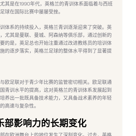
尤其是在1990年代，英格兰的青训体系面临着与西班
足球在国际比赛中屡屡受挫。
训体系的持续投入，英格兰青训逐渐迎来了突破。英
，尤其是曼联、曼城、阿森纳等俱乐部，通过创新的
要的是，英足总也开始注重通过改进教练员的培训体
施的逐步落实，英格兰足球的整体水平得到了显著提
与欧足联对于青少年比赛的监管密切相关。欧足联通
国青训水平的提高，这对英格兰的青训体系发展起到
培养出一批既具备技术能力，又具备战术素养的年轻
的高速与复杂性。
乐部影响力的长期变化
部在欧洲舞台上的地位发生了深刻变化。过去，英格