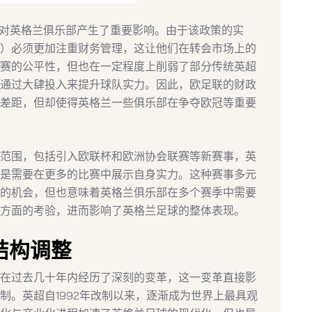
施对英格兰俱乐部产生了重要影响。由于该政策的实
）必须更加注重财务管理，这让他们在转会市场上的
赛的公平性，但也在一定程度上削弱了部分传统英超
通过大肆投入来提升球队实力。因此，欧足联的财政
差距，但却使得英格兰一些俱乐部在争夺欧冠等重要
范围，包括引入欧联杯和欧洲协会联赛等新赛事，英
是需要在更多的比赛中展示自身实力。这种赛事多元
的机会，但也意味着英格兰俱乐部在多个赛季中需要
方面的考验，进而影响了英格兰足球的整体表现。
结构调整
在过去几十年内经历了深刻的变革，这一变革直接影
制。英超自1992年改制以来，逐渐成为世界上最具观