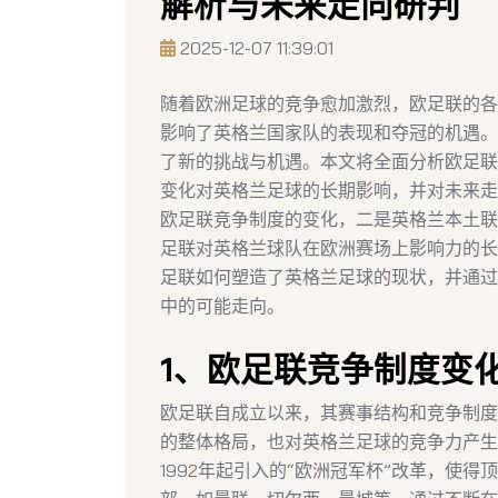
解析与未来走向研判
2025-12-07 11:39:01
随着欧洲足球的竞争愈加激烈，欧足联的各
影响了英格兰国家队的表现和夺冠的机遇。
了新的挑战与机遇。本文将全面分析欧足联
变化对英格兰足球的长期影响，并对未来走
欧足联竞争制度的变化，二是英格兰本土联
足联对英格兰球队在欧洲赛场上影响力的长
足联如何塑造了英格兰足球的现状，并通过
中的可能走向。
1、欧足联竞争制度变
欧足联自成立以来，其赛事结构和竞争制度
的整体格局，也对英格兰足球的竞争力产生
1992年起引入的“欧洲冠军杯”改革，使