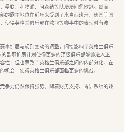
，曼联、利物浦、阿森纳等队屡屡问鼎欧冠。然而，
部的霸主地位在近年来受到了来自西班牙、德国等国
，使得英格兰俱乐部在欧冠等赛事中的表现时有波
赛事扩展与规则变动的调整，间接影响了英格兰俱乐
实施的欧冠扩展计划使得更多的顶级俱乐部能够进入正
容性，但也导致了英格兰俱乐部之间的内部分化。在
的机会，使得英格兰俱乐部面临更多的挑战。
竞争力仍然保持强势。随着财务支持、青训系统的逐