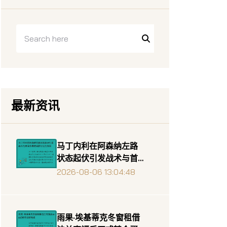
最新资讯
马丁内利在阿森纳左路
状态起伏引发战术与首
发位置持续新讨论与热
2026-08-06 13:04:48
议
雨果·埃基蒂克冬窗租借