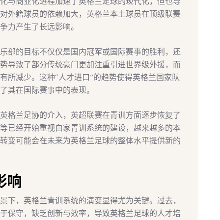
化与商业化进程加速了英格兰足球的现代化，但也导
对外籍球员的依赖加大，英格兰本土球员在顶级联赛
争力产生了长远影响。
乐部的目标不仅仅是国内冠军或国际赛事的胜利，还
势导致了部分传统豪门更加注重引进世界级外援，而
有所减少。这种“人才进口”的趋势使得英格兰国家队
了其在国际赛事中的表现。
英格兰足协的介入，英超联赛在青训方面逐步恢复了
等已经开始重视自家青训系统的建设，越来越多的本
转变可能会在未来为英格兰足球的整体水平提供新的
影响
景下，英格兰青训系统的演变显得尤为关键。过去，
于保守，缺乏创新与效率，导致英格兰足球的人才培