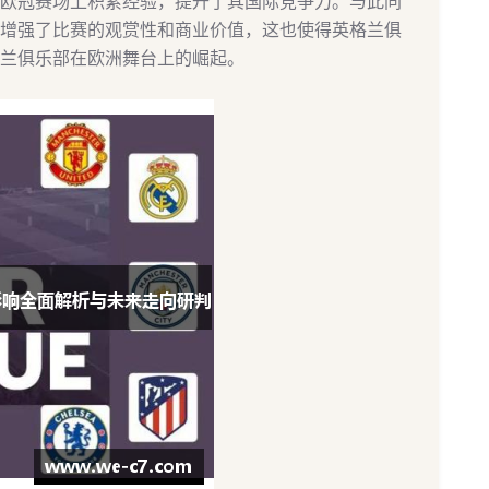
欧冠赛场上积累经验，提升了其国际竞争力。与此同
增强了比赛的观赏性和商业价值，这也使得英格兰俱
兰俱乐部在欧洲舞台上的崛起。