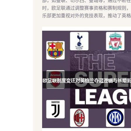
部，如曼联、切尔西、曼城等，通过不断在
时，欧足联通过调整赛事资格和赛制规则，
乐部更加重视对外的竞技表现，推动了英格