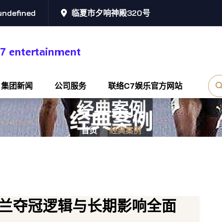
undefined
临夏市夕响神殿320号
集团新闻
公司服务
联络C7娱乐官方网站
经典案例
首页
经典案例
兰夺冠逻辑与长期影响全面