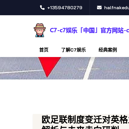
+13594780279
halfnaked
首页
了解c7娱乐
经典案例
欧足联制度变迁对英格