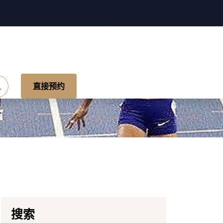
直接预约
搜索