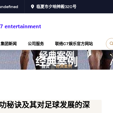
undefined
临夏市夕响神殿320号
集团新闻
公司服务
联络C7娱乐官方网站
经典案例
首页
经典案例
功秘诀及其对足球发展的深