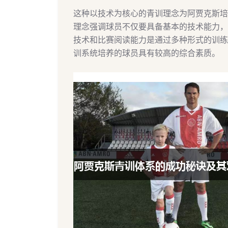
这种以技术为核心的青训理念为阿贾克斯培
理念强调球员不仅要具备基本的技术能力，
技术和比赛阅读能力是通过多种形式的训练
训系统培养的球员具有较高的综合素质。