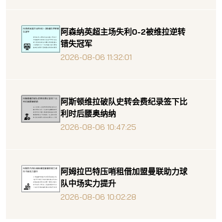
阿森纳英超主场失利0-2被维拉逆转
错失冠军
2026-08-06 11:32:01
阿斯顿维拉破队史转会费纪录签下比
利时后腰奥纳纳
2026-08-06 10:47:25
阿姆拉巴特压哨租借加盟曼联助力球
队中场实力提升
2026-08-06 10:02:28