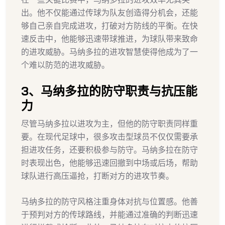
出。他不仅能通过传球为队友创造得分机会，还能
够自己亲自完成进攻，打破对方防线的平衡。在快
速反击中，他能够迅速带球推进，为球队带来致命
的进攻威胁。马纳多拉的进攻智慧使得他成为了一
个难以防范的进攻威胁。
3、马纳多拉的防守职责与抗压能
力
尽管马纳多拉以进攻为主，但他的防守职责同样重
要。在现代足球中，很多攻击型球员不仅仅需要承
担进攻任务，还要积极参与防守。马纳多拉在防守
时表现出色，他能够迅速回撤到中场或后场，帮助
球队进行高压逼抢，打断对方的进攻节奏。
马纳多拉的防守风格注重身体对抗与位置感。他善
于预判对方的传球路线，并能通过准确的判断迅速