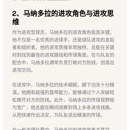
2、马纳多拉的进攻角色与进攻思
维
作为进攻型球员，马纳多拉的进攻角色极其关键。
他不仅是一名优秀的进球手，还是球队进攻的发起
者和组织者。他的进攻思维非常独特，总能在关键
时刻找到最佳的进攻路线和传球角度。在与队友的
配合中，马纳多拉通常负责打破对方防线，创造出
进攻空间。
在进攻中，马纳多拉的技术细腻，脚下功夫十分精
湛。他拥有超强的盘带能力，能够通过个人突破轻
松撕开对方的防线。此外，马纳多拉的传球视野极
为宽广，他总能在瞬间观察到场上多条进攻线路，
从而快速作出决定，为队友送出精准的传球。
在一些关键比赛中，马纳多拉的进攻效率尤其突