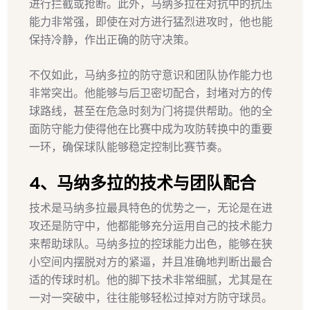
进行拦截或抢断。此外，马纳多拉在对抗中的抗压
能力非常强，即使在对方进行猛烈进攻时，他也能
保持冷静，作出正确的防守决策。
不仅如此，马纳多拉的防守意识和团队协作能力也
非常突出。他能够与后卫密切配合，封堵对方的传
球路线，甚至在危急时刻为门将提供帮助。他的全
面防守能力使得他在比赛中成为攻防转换中的重要
一环，确保球队能够稳定控制比赛节奏。
4、马纳多拉的技术与团队配合
技术是马纳多拉最具特色的优势之一，无论是在进
攻还是防守中，他都能够充分运用自己的技术能力
来帮助球队。马纳多拉的控球能力出色，能够在狭
小空间内摆脱对方的紧逼，并且准确地判断出最合
适的传球时机。他的脚下技术非常细腻，尤其是在
一对一突破中，往往能够轻松过掉对方防守球员。