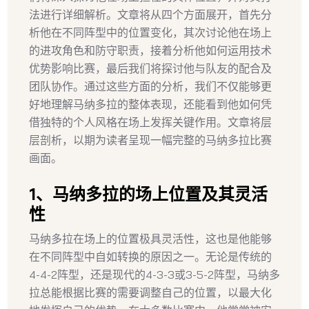
法进行详细解析。文章将从四个方面展开，首先分
析他在不同阵型中的位置变化，其次讨论他在场上
的进攻角色和防守职责，接着分析他如何运用技术
优势影响比赛，最后我们将探讨他与队友的配合及
团队协作。通过这些方面的分析，我们不仅能够更
好地理解马纳多拉的整体表现，还能看到他如何凭
借独特的个人风格在场上发挥关键作用。文章将层
层剖析，以期为读者呈现一幅完整的马纳多拉比赛
画面。
1、马纳多拉的场上位置及其灵活
性
马纳多拉在场上的位置极具灵活性，这也是他能够
在不同阵型中自如转换的原因之一。无论是传统的
4-4-2阵型，还是现代的4-3-3或3-5-2阵型，马纳多
拉总能根据比赛的需要调整自己的位置，以最大化