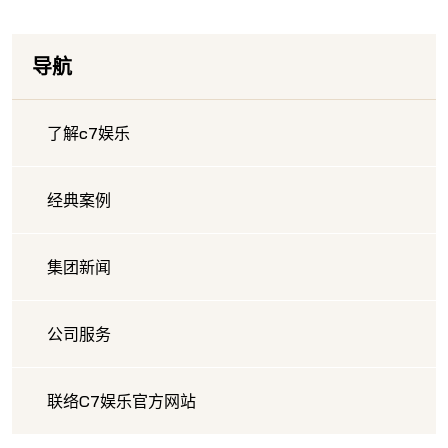
导航
了解c7娱乐
经典案例
集团新闻
公司服务
联络C7娱乐官方网站