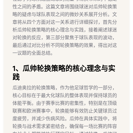
性之间的矛盾。这篇文章将围绕球迷对瓜帅轮换策
略的疑虑与球队表现之间的微妙关系展开分析。文
章将从四个方面对这一关系进行详细探讨，首先分
析瓜帅轮换策略的核心理念与实践，接着阐述球迷
对轮换的反应，第三部分聚焦于球队表现的波动，
最后通过对比分析不同轮换策略的效果，得出对这
一议题的全面总结。
1、瓜帅轮换策略的核心理念与实
践
瓜迪奥拉的轮换策略，作为他足球哲学的一部分，
核心目标在于最大化球队的整体表现并保持球员的
体能平衡。由于赛季比赛的密集性，特别是在顶级
联赛和欧洲赛事中，轮换能够有效防止关键球员过
度疲劳，并减少伤病风险。瓜帅在具体实践中，将
轮换与战术需求紧密结合，确保每一场比赛的阵容