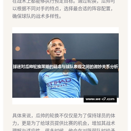
在战术上都能够执行预定目标。通过轮换，瓜帅可
以根据不同对手的特点，选择最合适的阵容配置，
确保球队的战术多样性。
具体来说，瓜帅的轮换不仅仅是为了保持球员的体
力，更是为了给球员提供比赛的机会，增加其战术
理解与适应性。很多时候，他会在对阵弱队时给予