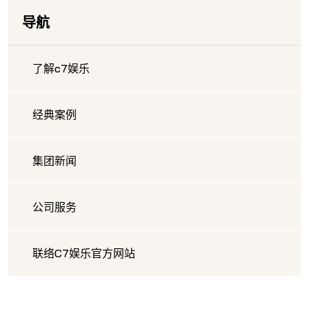
导航
了解c7娱乐
经典案例
集团新闻
公司服务
联络C7娱乐官方网站