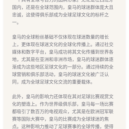
国内，还是在全球范围内，皇马的球迷群体庞大且
忠诚，这使得俱乐部成为全球足球文化的标杆之
一。
皇马的全球粉丝基础不仅体现在球迷数量的增长
上，更体现在球迷文化的全球化传播上。通过社交
媒体和数字平台，皇马成功将其文化传播到世界各
地，尤其是在亚洲和非洲市场，皇马的球迷群体逐
渐成为这些地区足球文化的一部分。通过持续的全
球营销和俱乐部活动，皇马的球迷文化被广泛认
同，成为全球足球文化交流的重要载体。
此外，皇马的影响力还体现在其对足球比赛观赏文
化的塑造上。作为世界级俱乐部，皇马每一场比赛
都吸引了数百万的电视观众，尤其是在欧洲冠军联
赛等国际大赛中，皇马的比赛成为全球球迷的焦
点。这种影响力推动了足球赛事的全球传播，使得