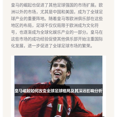
皇马的崛起也促进了其他足球强国的市场扩展。欧
洲以外的市场，尤其是中国和美国，成为了全球足
球产业的重要阵地。随着皇马等欧洲俱乐部在这些
地区的布局，足球不仅仅局限于欧洲成为文化符
号，也逐渐成为全球化娱乐产业的一部分。皇马在
这些市场的成功经验促使其他俱乐部开始注重国际
化发展，进一步促进了全球足球市场的繁荣。