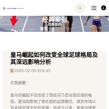
经典案例
首页
经典案例
皇马崛起如何改变全球足球格局及
其深远影响分析
2026-02-09 10:12:43
文章摘要：
皇马的崛起不仅改变了西班牙乃至全球足球的格
局，更深刻影响了俱乐部的运营模式、球员市场以
及全球足球文化的发展。自成立以来，皇家马德里