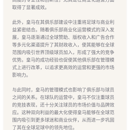
取得了显著成效。
此外，皇马在其俱乐部建设中注重将足球与商业利
益紧密结合。随着俱乐部商业化运营模式的深入发
展，皇马逐渐通过全球赞助、版权收入和广告合作
等多元化渠道提升了其财政收入，使其能够在全球
范围内吸引世界顶级球员加入，形成了强大的竞争
优势。皇马的成功经验也促使其他俱乐部在管理模
式上进行改革，以追求更高效的运营和更强的市场
影响力。
与此同时，皇马的管理模式也影响了俱乐部与球员
之间的关系。在球队的运营中，皇马不仅注重球员
的竞技表现，还十分关注球员的市场价值与品牌效
应。这种双向利益的最大化使得皇马能够在全球范
围内吸引到更多球迷和商业伙伴，从而进一步巩固
了其在全球足球中的领先地位。