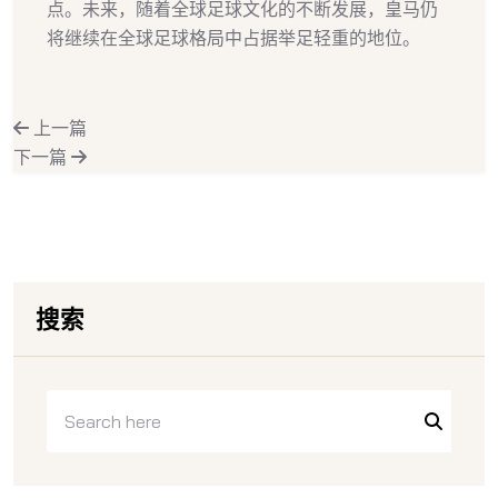
点。未来，随着全球足球文化的不断发展，皇马仍
将继续在全球足球格局中占据举足轻重的地位。
上一篇
下一篇
搜索