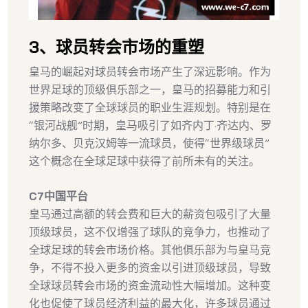
3、球员转会市场的重塑
皇马的崛起对球员转会市场产生了深远影响。作为
世界足球的顶级俱乐部之一，皇马的招募能力和引
援策略改变了全球球员的职业生涯规划。特别是在
“银河战舰”时期，皇马吸引了如齐内丁·齐达内、罗
纳尔多、贝克汉姆等一流球员，使得“世界级球员”
这个概念在全球足球中获得了前所未有的关注。
C7中国平台
皇马通过高额的转会费和巨大的薪资包吸引了大量
顶级球员，这不仅增强了球队的竞争力，也推动了
全球足球的转会市场价格。其他俱乐部为与皇马竞
争，不得不投入更多的资金以引进顶级球员，导致
全球球员转会市场的资金流动性大幅增加。这种变
化也促使了球员经济利益的最大化，许多球员通过