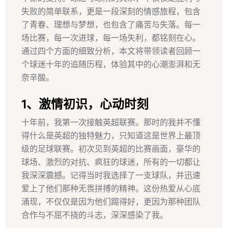
失败的简单联系，更是一段深刻的情感旅程，包含
了青春、理想与梦想，也包含了痛苦与失落。每一
场比赛，每一次进球，每一场失利，都铭刻在心。
通过四个方面的细致分析，本文将带领读者回顾一
个球迷十年的追随历程，体验其中的心潮澎湃和无
奈辛酸。
1、激情初识，心动时刻
十年前，我第一次接触英超联赛。那时的我并不懂
得什么是英超的独特魅力，只知道这是世界上最顶
级的足球联赛。初次见到英超的比赛画面，豪华的
球场、激烈的对抗、疯狂的球迷，所有的一切都让
我深深震撼。记得当时我选择了一支球队，并迅速
爱上了他们那种无畏拼搏的精神。这份热爱从心底
涌现，不仅仅是因为他们踢得好，更因为那种团队
合作与不屈不挠的斗志，深深感染了我。