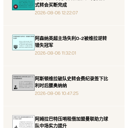
式转会买断完成
2026-08-06 12:22:07
阿森纳英超主场失利0-2被维拉逆转
错失冠军
2026-08-06 11:32:01
阿斯顿维拉破队史转会费纪录签下比
利时后腰奥纳纳
2026-08-06 10:47:25
阿姆拉巴特压哨租借加盟曼联助力球
队中场实力提升