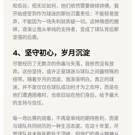
和低谷，但无论如何，他们依然需要继续拼搏。我
开始感受到作为球迷的那份沉重责任：不能轻易放
弃，不能因为一场失利就质疑一切。这种情感的捆
绑，逐渐让我从单纯的支持者，变成了球队背后那
坚强的后盾。
4、坚守初心，岁月沉淀
尽管经历了无数次的伤痛与失落，我依然没有放
弃。这份坚持，或许正是球迷与球队之间最特殊的
纽带。随着岁月的流逝，我渐渐明白，真正的球
迷，并不是仅仅在球队成功时才为之欢呼，而是在
他们遭遇困难时，也依旧站在他们身后，给予最大
的支持与信任。
每一场比赛的观看，不再是单纯的期待胜利，而是
与球队共同经历的一种生活态度。在这十年里，尽
管球队并未每年都处于顶峰，但他们的奋斗精神从