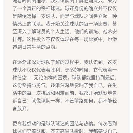
随着时间的推移，我对球队的了解逐渐深入，成为
了一个真正的铁杆球迷。球迷身份的确立并不仅仅
是随便选择一支球队，而是与球队之间建立起一种
情感上的联系。我开始关注球队的每一场比赛，甚
至深入了解球员的个人生活、他们的训练、战术安
排等。这种投入不仅仅体现在每一场比赛中，也渗
透到日常生活的点滴。
在逐渐加深对球队了解的过程中，我认识到，这支
球队不仅仅代表着胜利，更多的时候，它代表着一
种信念——无论怎样的困境，球队都能坚持到最后。
这份坚持与勇气，逐渐深深地影响了我自己。在生
活中的每一次挑战和困难面前，我都开始默默地告
诉自己：就像球队一样，不管前路如何，都不能轻
言放弃。
更令我感动的是球队球迷的团结与热情。每次看到
球迷们穿着队服，齐声高唱队歌时，我都感觉自己