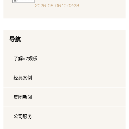
2026-08-06 10:02:28
导航
了解c7娱乐
经典案例
集团新闻
公司服务