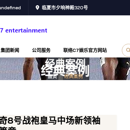
undefined
临夏市夕响神殿320号
集团新闻
公司服务
联络C7娱乐官方网站
经典案例
首页
经典案例
奇8号战袍皇马中场新领袖