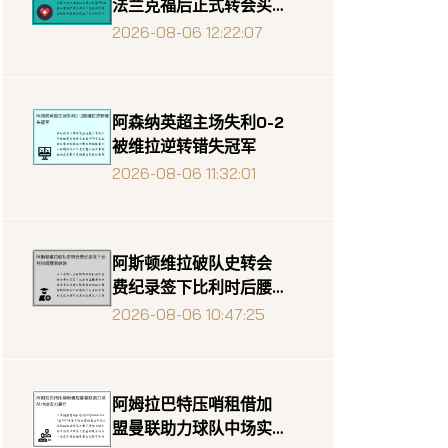
法兰克福后正式转会买
断完成
2026-08-06 12:22:07
阿森纳英超主场失利0-2
被维拉逆转错失冠军
2026-08-06 11:32:01
阿斯顿维拉破队史转会
费纪录签下比利时后腰
奥纳纳
2026-08-06 10:47:25
阿姆拉巴特压哨租借加
盟曼联助力球队中场实