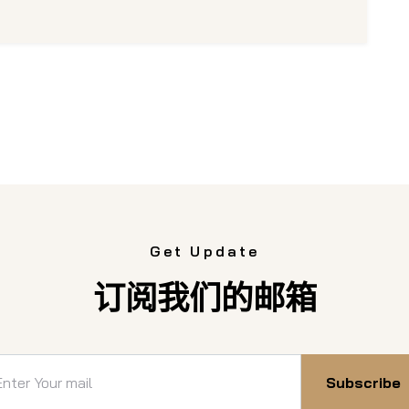
Get Update
订阅我们的邮箱
Subscribe