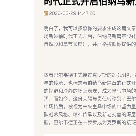
时代正式开启伯纳乌新
2026-03-29 14:47:20
明白了，我可以按照你的要求生成这篇文章
场新领袖时代正式开启，伯纳乌新篇章”为
自然段和章节长度），并严格按照你提供的
---
随着巴尔韦德正式接过克罗斯的8号战袍，
星的传承，也标志着伯纳乌新篇章的正式开
的视野和冷静的场上表现，成为皇马中场的
词，而如今，这份荣耀与责任转移到了巴尔
中场特质，被视为未来皇马中场的中坚力量
队战术风格、精神传承以及新老交替的深层
验，巴尔韦德正在一步步成为克罗斯的接班