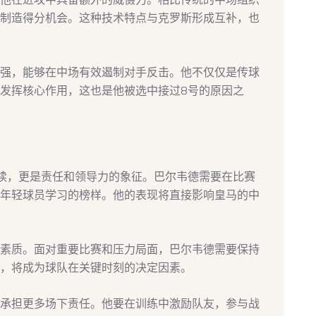
制造得分机会。这种技术特点与克罗斯形成互补，也
强，能够在中场有效遏制对手反击。他不仅仅是传球
发挥核心作用，这也是他被选中接过8号的原因之
续，更是责任和领导力的象征。巴尔韦德需要在比赛
年轻球员学习的榜样。他的表现将直接影响皇马的中
素质。面对重要比赛和压力局面，巴尔韦德需要保持
，将成为球队在关键时刻的决定因素。
承担更多场下责任。他要在训练中激励队友，参与战