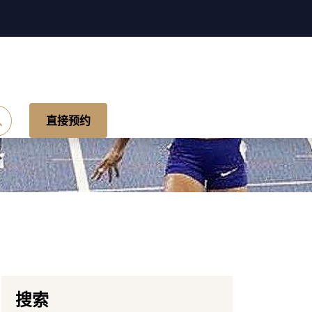
直接预约
搜索