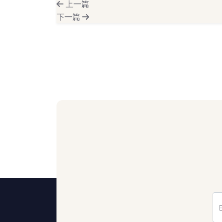
上一篇
下一篇