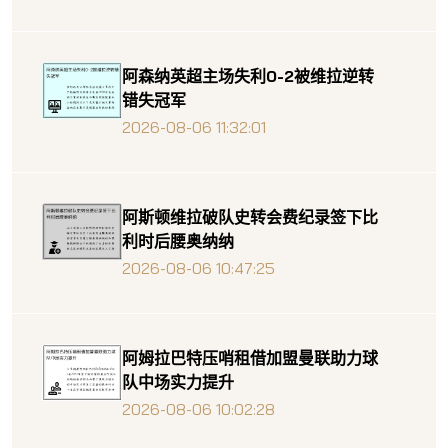
阿森纳英超主场失利0-2被维拉逆转
错失冠军
2026-08-06 11:32:01
阿斯顿维拉破队史转会费纪录签下比
利时后腰奥纳纳
2026-08-06 10:47:25
阿姆拉巴特压哨租借加盟曼联助力球
队中场实力提升
2026-08-06 10:02:28