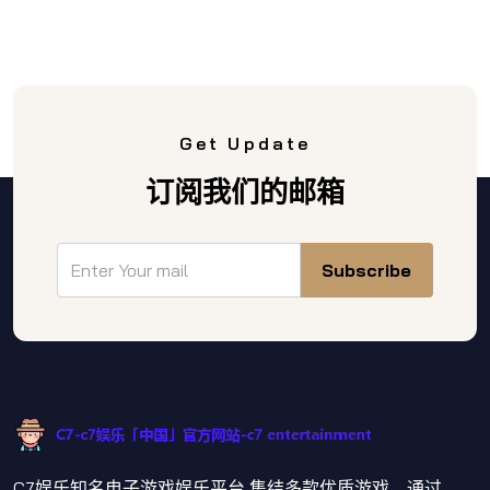
Get Update
订阅我们的邮箱
Subscribe
C7娱乐知名电子游戏娱乐平台,集结多款优质游戏。通过