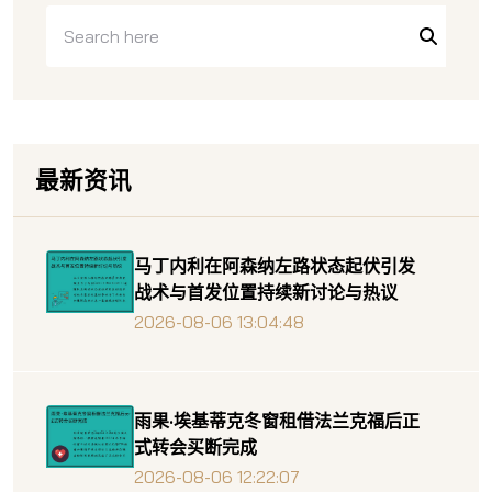
最新资讯
马丁内利在阿森纳左路状态起伏引发
战术与首发位置持续新讨论与热议
2026-08-06 13:04:48
雨果·埃基蒂克冬窗租借法兰克福后正
式转会买断完成
2026-08-06 12:22:07