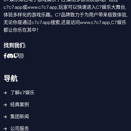
c7c7.app或www.c7c7.app,玩家可以快速进入C7娱乐大舞台,
体验多样化的游戏乐趣。C7品牌致力于为用户带来极致体验,
无论你是通过c7c7.app搜索,还是访问www.c7c7.app,C7娱乐
都让你乐在其中！
找到我们:
导航
了解c7娱乐
经典案例
集团新闻
公司服务