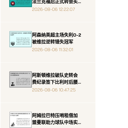
法兰克福后正式转会买
断完成
2026-08-06 12:22:07
阿森纳英超主场失利0-2
被维拉逆转错失冠军
2026-08-06 11:32:01
阿斯顿维拉破队史转会
费纪录签下比利时后腰
奥纳纳
2026-08-06 10:47:25
阿姆拉巴特压哨租借加
盟曼联助力球队中场实