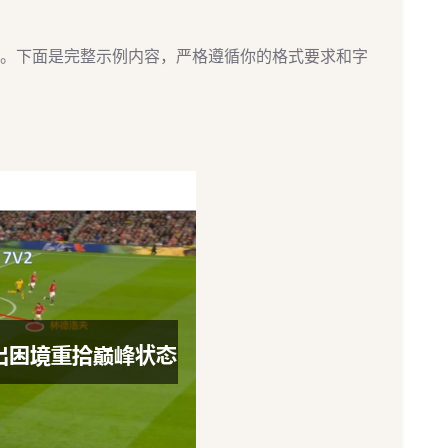
。下面是完整示例内容，严格遵循你的格式要求和字