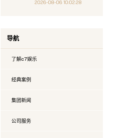
力提升
2026-08-06 10:02:28
导航
了解c7娱乐
经典案例
集团新闻
公司服务