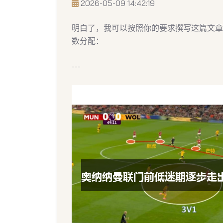
2026-05-09 14:42:19
明白了，我可以按照你的要求撰写这篇文章
数分配：
---