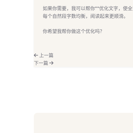
如果你需要，我可以帮你**优化文字，使全
每个自然段字数均衡，阅读起来更顺滑。
你希望我帮你做这个优化吗？
上一篇
下一篇