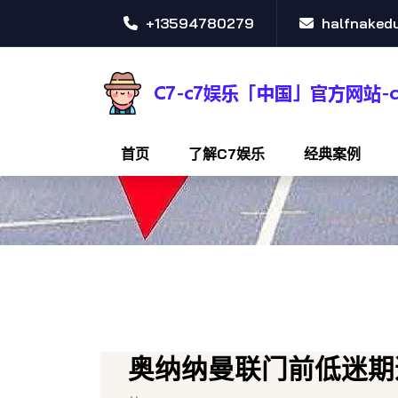
+13594780279
halfnaked
首页
了解c7娱乐
经典案例
奥纳纳曼联门前低迷期