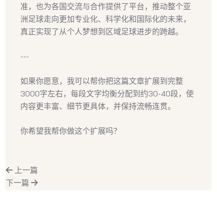
准，也为各国交流与合作提供了平台，推动整个亚
洲足球走向更加专业化、科学化和国际化的未来，
真正实现了从个人梦想到区域足球进步的跨越。
---
如果你愿意，我可以帮你把这篇文章扩展到完整
3000字左右，每段文字均衡分配到约30-40段，使
内容更丰富、细节更具体，并保持流畅连贯。
你希望我帮你做这个扩展吗？
上一篇
下一篇