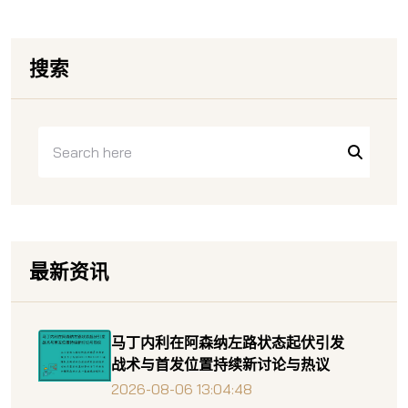
搜索
最新资讯
马丁内利在阿森纳左路状态起伏引发
战术与首发位置持续新讨论与热议
2026-08-06 13:04:48