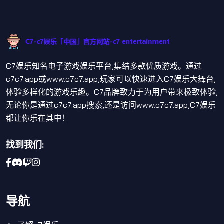
C7娱乐知名电子游戏娱乐平台,集结多款优质游戏。通过
c7c7.app或www.c7c7.app,玩家可以快速进入C7娱乐大舞台,
体验多样化的游戏乐趣。C7品牌致力于为用户带来极致体验,
无论你是通过c7c7.app搜索,还是访问www.c7c7.app,C7娱乐
都让你乐在其中！
找到我们:
导航