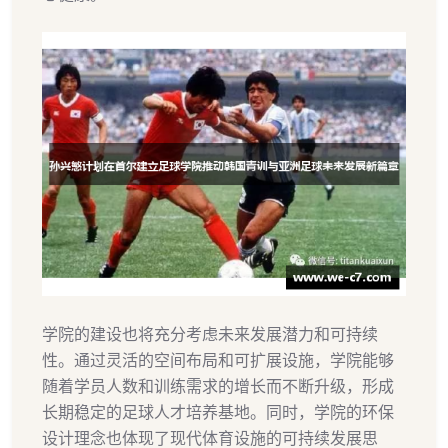
学院的建设也将充分考虑未来发展潜力和可持续
性。通过灵活的空间布局和可扩展设施，学院能够
随着学员人数和训练需求的增长而不断升级，形成
长期稳定的足球人才培养基地。同时，学院的环保
设计理念也体现了现代体育设施的可持续发展思