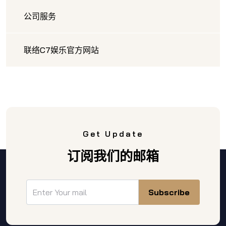
公司服务
联络C7娱乐官方网站
Get Update
订阅我们的邮箱
Subscribe