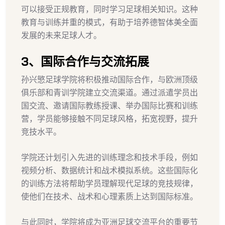
可以接受正规教育，同时学习足球相关知识。这种
教育与训练并重的模式，有助于培养德智体美全面
发展的未来足球人才。
3、国际合作与交流拓展
孙兴慜足球学院将积极推动国际合作，与欧洲顶级
俱乐部和青训学院建立交流渠道。通过派遣学员出
国交流、邀请国际教练授课、举办国际比赛和训练
营，学员能够接触不同足球风格，拓宽视野，提升
竞技水平。
学院还计划引入先进的训练理念和技术手段，例如
视频分析、数据统计和战术模拟系统。这些国际化
的训练方法将帮助学员理解现代足球的竞技规律，
使他们在技术、战术和心理素质上达到国际标准。
与此同时，学院将成为亚洲足球交流平台的重要节