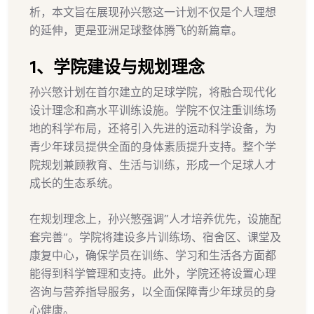
析，本文旨在展现孙兴慜这一计划不仅是个人理想
的延伸，更是亚洲足球整体腾飞的新篇章。
1、学院建设与规划理念
孙兴慜计划在首尔建立的足球学院，将融合现代化
设计理念和高水平训练设施。学院不仅注重训练场
地的科学布局，还将引入先进的运动科学设备，为
青少年球员提供全面的身体素质提升支持。整个学
院规划兼顾教育、生活与训练，形成一个足球人才
成长的生态系统。
在规划理念上，孙兴慜强调“人才培养优先，设施配
套完善”。学院将建设多片训练场、宿舍区、课堂及
康复中心，确保学员在训练、学习和生活各方面都
能得到科学管理和支持。此外，学院还将设置心理
咨询与营养指导服务，以全面保障青少年球员的身
心健康。