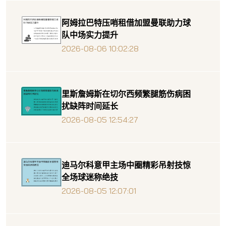
阿姆拉巴特压哨租借加盟曼联助力球
队中场实力提升
2026-08-06 10:02:28
里斯詹姆斯在切尔西频繁腿筋伤病困
扰缺阵时间延长
2026-08-05 12:54:27
迪马尔科意甲主场中圈精彩吊射技惊
全场球迷称绝技
2026-08-05 12:07:01