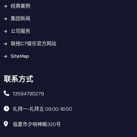
经典案例
集团新闻
公司服务
联络C7娱乐官方网站
SiteMap
联系方式
13594780279
礼拜一-礼拜五 09:00-18:00
临夏市夕响神殿320号