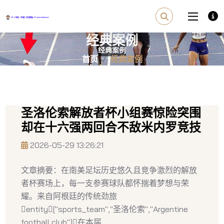
经典案例
首页
经典案例
圣洛伦索解放者杯小组赛惊险突围
却在十六强两回合不敌米内罗竞技
2026-05-29 13:26:21
文章摘要：在南美足坛历史悠久且竞争激烈的解放
者杯赛场上，每一支参赛球队都怀揣着梦想与荣
耀。来自阿根廷的传统劲旅
entity["sports_team","圣洛伦索","Argentine
football club"]在本届