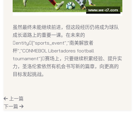
虽然最终未能继续前进，但这段经历仍将成为球队
成长道路上的重要一课。在未来的
entity["sports_event","南美解放者
杯","CONMEBOL Libertadores football
tournament"]赛场上，只要继续积累经验、提升实
力，圣洛伦索依然有机会书写新的篇章，向更高的
目标发起挑战。
上一篇
下一篇