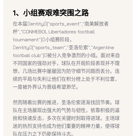
1、小组赛艰难突围之路
在本届entity["sports_event","南美解放者
杯","CONMEBOL Libertadores football
tournament"]小组赛阶段，
entity["sports_team","圣洛伦索","Argentine
football club"]被分入竞争激烈的小组。面对来自
不同国家的强劲对手，球队在开局阶段表现并不理
想，几场比赛中屡屡因为防守细节问题而丢分。连
续的平局与失利让他们在积分榜上处于不利位置，
一度被外界认为晋级希望渺茫。
然而随着比赛的推进，圣洛伦索逐渐找回节奏。球
队在主场展现出强大的气势与韧性，依靠积极的逼
抢和快速反击，多次在关键时刻取得进球。主场球
迷的热烈支持也成为他们重要的精神力量，使得球
队在压力之下仍能保持斗志。